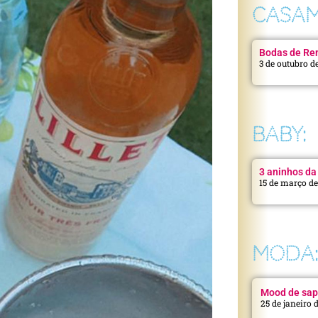
CASAM
Bodas de Ren
3 de outubro d
BABY:
3 aninhos da 
15 de março d
MODA
Mood de sap
25 de janeiro 