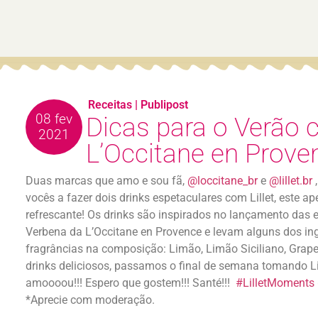
Receitas
|
Publipost
08 fev
Dicas para o Verão c
2021
L’Occitane en Prove
Duas marcas que amo e sou fã,
@loccitane_br
e
@lillet.br
,
vocês a fazer dois drinks espetaculares com Lillet, este aper
refrescante! Os drinks são inspirados no lançamento das e
Verbena da L’Occitane en Provence e levam alguns dos ing
fragrâncias na composição: Limão, Limão Siciliano, Gra
drinks deliciosos, passamos o final de semana tomando Lill
amoooou!!! Espero que gostem!!! Santé!!!
#LilletMoments
*Aprecie com moderação.