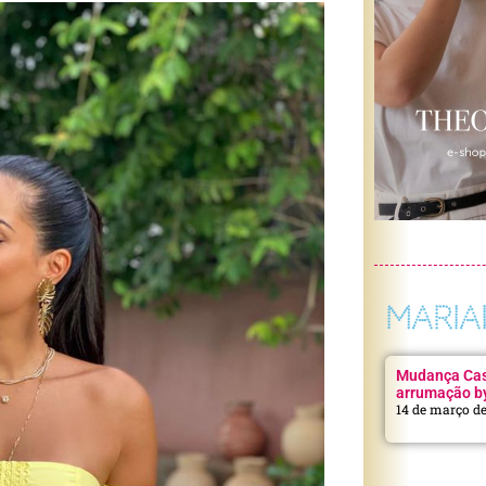
MARIA
Mudança Casa
arrumação b
14 de março d