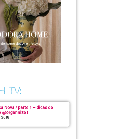
H TV:
 Nova / parte 1 – dicas de
y @organnize !
e 2018