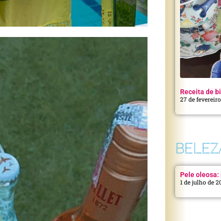
Receita de bi
27 de fevereir
BELEZ
Pele oleosa: 
1 de julho de 