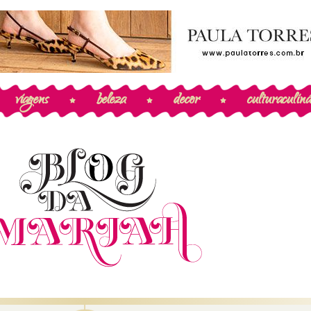
viagens
beleza
decor
cultura
culiná