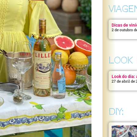
VIAGE
Dicas de viní
2 de outubro d
LOOK 
Look do dia: a
27 de abril de
DIY: