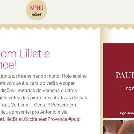
om Lillet e
nce!
 juntas, me ensinando muito! Hoje ensino
itivo que é a cara do verão e super
dições limitadas de Verbena e Citrus
redientes das pirâmides olfativas dessas
pefruit, Verbena … Gente!!! Pensem em
et, apresentei pro Antonio e ele
#LilletBr
#LOccitaneenProvence
#publi