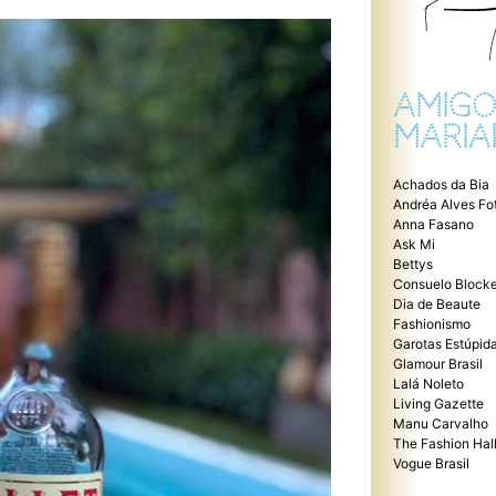
AMIGO
MARIA
Achados da Bia
Andréa Alves Fo
Anna Fasano
Ask Mi
Bettys
Consuelo Blocke
Dia de Beaute
Fashionismo
Garotas Estúpid
Glamour Brasil
Lalá Noleto
Living Gazette
Manu Carvalho
The Fashion Hal
Vogue Brasil