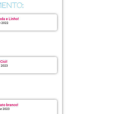
ENTO:
da e Linho!
e 2022
Cici!
e 2023
:
ato branco!
de 2023