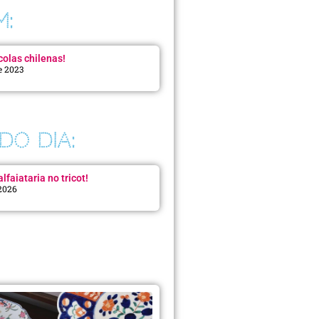
M:
colas chilenas!
e 2023
DO DIA:
lfaiataria no tricot!
 2026