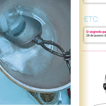
ETC:
O segredo pa
28 de janeiro 