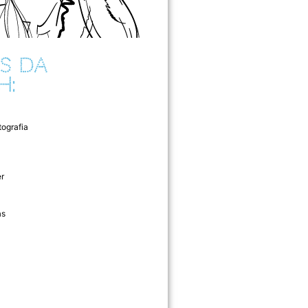
S DA
H:
tografia
r
as
l