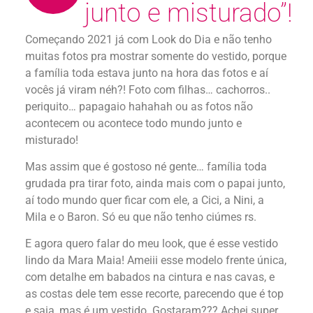
junto e misturado”!
Começando 2021 já com Look do Dia e não tenho
muitas fotos pra mostrar somente do vestido, porque
a família toda estava junto na hora das fotos e aí
vocês já viram néh?! Foto com filhas… cachorros..
periquito… papagaio hahahah ou as fotos não
acontecem ou acontece todo mundo junto e
misturado!
Mas assim que é gostoso né gente… família toda
grudada pra tirar foto, ainda mais com o papai junto,
aí todo mundo quer ficar com ele, a Cici, a Nini, a
Mila e o Baron. Só eu que não tenho ciúmes rs.
E agora quero falar do meu look, que é esse vestido
lindo da Mara Maia! Ameiii esse modelo frente única,
com detalhe em babados na cintura e nas cavas, e
as costas dele tem esse recorte, parecendo que é top
e saia, mas é um vestido. Gostaram??? Achei super