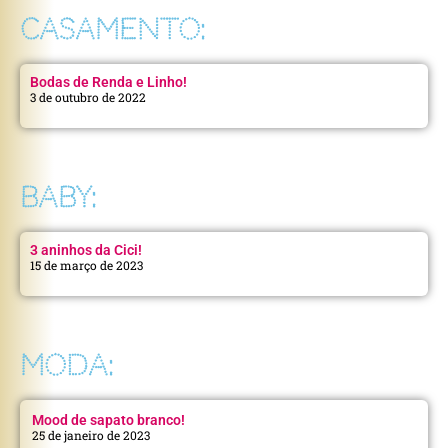
CASAMENTO:
Bodas de Renda e Linho!
3 de outubro de 2022
BABY:
3 aninhos da Cici!
15 de março de 2023
MODA:
Mood de sapato branco!
25 de janeiro de 2023