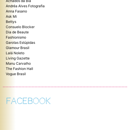
Achados da Bia
Andréa Alves Fotografia
Anna Fasano
Ask Mi
Bettys
Consuelo Blocker
Dia de Beaute
Fashionismo
Garotas Estúpidas
Glamour Brasil
Lalá Noleto
Living Gazette
Manu Carvalho
The Fashion Hall
Vogue Brasil
FACEBOOK