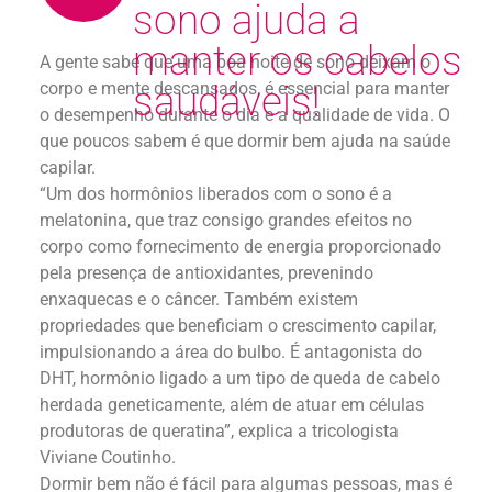
sono ajuda a
manter os cabelos
A gente sabe que uma boa noite de sono deixam o
corpo e mente descansados, é essencial para manter
saudáveis!
o desempenho durante o dia e a qualidade de vida. O
que poucos sabem é que dormir bem ajuda na saúde
capilar.
“Um dos hormônios liberados com o sono é a
melatonina, que traz consigo grandes efeitos no
corpo como fornecimento de energia proporcionado
pela presença de antioxidantes, prevenindo
enxaquecas e o câncer. Também existem
propriedades que beneficiam o crescimento capilar,
impulsionando a área do bulbo. É antagonista do
DHT, hormônio ligado a um tipo de queda de cabelo
herdada geneticamente, além de atuar em células
produtoras de queratina”, explica a tricologista
Viviane Coutinho.
Dormir bem não é fácil para algumas pessoas, mas é