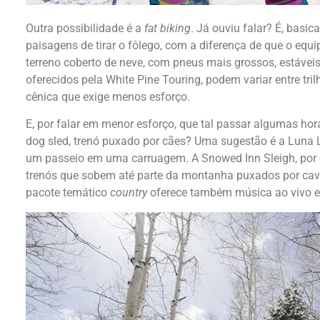
Outra possibilidade é a
fat biking
. Já ouviu falar? É, basi
paisagens de tirar o fôlego, com a diferença de que o equ
terreno coberto de neve, com pneus mais grossos, estáveis 
oferecidos pela White Pine Touring, podem variar entre tr
cênica que exige menos esforço.
E, por falar em menor esforço, que tal passar algumas ho
dog sled, trenó puxado por cães? Uma sugestão é a Luna 
um passeio em uma carruagem. A Snowed Inn Sleigh, por 
trenós que sobem até parte da montanha puxados por caval
pacote temático
country
oferece também música ao vivo e 