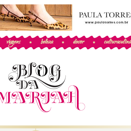
viagens
beleza
decor
cultura
culiná