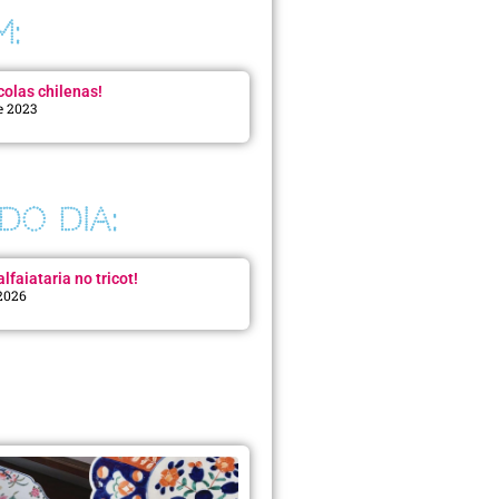
M:
colas chilenas!
e 2023
DO DIA:
lfaiataria no tricot!
 2026