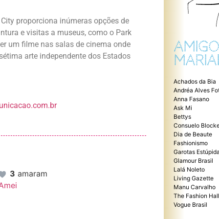
rk City proporciona inúmeras opções de
intura e visitas a museus, como o Park
AMIGO
er um filme nas salas de cinema onde
 sétima arte independente dos Estados
MARIA
Achados da Bia
Andréa Alves Fo
Anna Fasano
nicacao.com.br
Ask Mi
Bettys
Consuelo Blocke
Dia de Beaute
Fashionismo
Garotas Estúpid
Glamour Brasil
Lalá Noleto
3
amaram
Living Gazette
Amei
Manu Carvalho
The Fashion Hal
Vogue Brasil