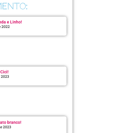
ENTO:
da e Linho!
e 2022
Cici!
e 2023
:
ato branco!
de 2023