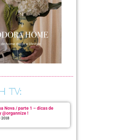
H TV:
 Nova / parte 1 – dicas de
y @organnize !
e 2018