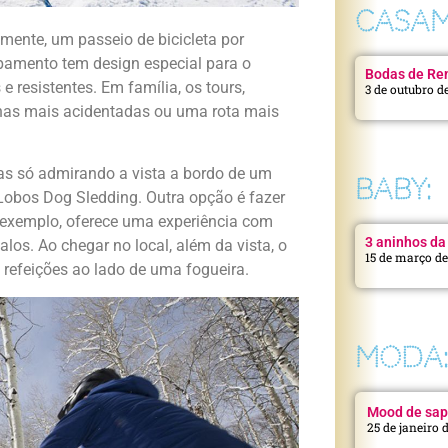
CASAM
camente, um passeio de bicicleta por
ipamento tem design especial para o
Bodas de Ren
e resistentes. Em família, os tours,
3 de outubro d
ilhas mais acidentadas ou uma rota mais
ras só admirando a vista a bordo de um
BABY:
Lobos Dog Sledding. Outra opção é fazer
exemplo, oferece uma experiência com
3 aninhos da 
os. Ao chegar no local, além da vista, o
15 de março d
refeições ao lado de uma fogueira.
MODA
Mood de sap
25 de janeiro 