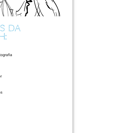
S DA
H:
tografia
r
as
l