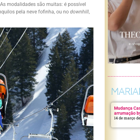
. As modalidades são muitas: é possível
nquilos pela neve fofinha, ou no
downhill
,
MARIA
Mudança Casa
arrumação b
14 de março d