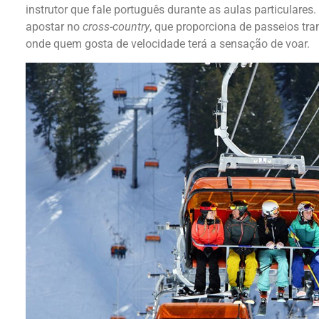
instrutor que fale português durante as aulas particulares
apostar no
cross-country
, que proporciona de passeios tra
onde quem gosta de velocidade terá a sensação de voar.