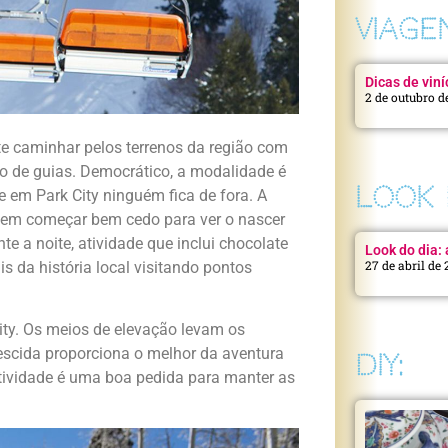
VIAGE
Dicas de viní
2 de outubro d
te caminhar pelos terrenos da região com
de guias. Democrático, a modalidade é
LOOK 
ue em Park City ninguém fica de fora. A
dem começar bem cedo para ver o nascer
te a noite, atividade que inclui chocolate
Look do dia: a
27 de abril de
 da história local visitando pontos
ty. Os meios de elevação levam os
descida proporciona o melhor da aventura
DIY:
tividade é uma boa pedida para manter as