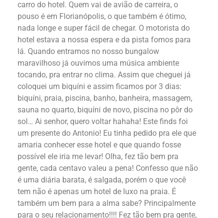
carro do hotel. Quem vai de avião de carreira, o
pouso é em Florianópolis, o que também é ótimo,
nada longe e super fácil de chegar. O motorista do
hotel estava a nossa espera e da pista fomos para
lá. Quando entramos no nosso bungalow
maravilhoso já ouvimos uma música ambiente
tocando, pra entrar no clima. Assim que cheguei já
coloquei um biquíni e assim ficamos por 3 dias:
biquíni, praia, piscina, banho, banheira, massagem,
sauna no quarto, biquíni de novo, piscina no pôr do
sol… Ai senhor, quero voltar hahaha! Este finds foi
um presente do Antonio! Eu tinha pedido pra ele que
amaria conhecer esse hotel e que quando fosse
possível ele iria me levar! Olha, fez tão bem pra
gente, cada centavo valeu a pena! Confesso que não
é uma diária barata, é salgada, porém o que você
tem não é apenas um hotel de luxo na praia. É
também um bem para a alma sabe? Principalmente
para o seu relacionamento!!!! Fez tão bem pra gente,