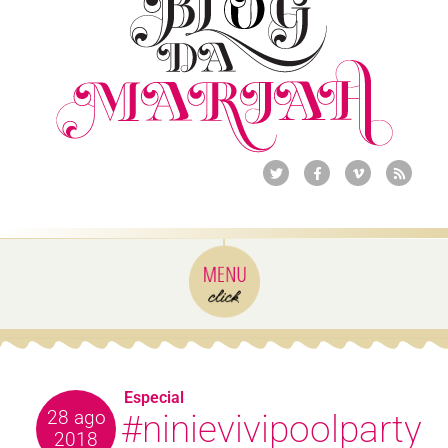
Especial
28 ago
#ninievivipoolparty
2018