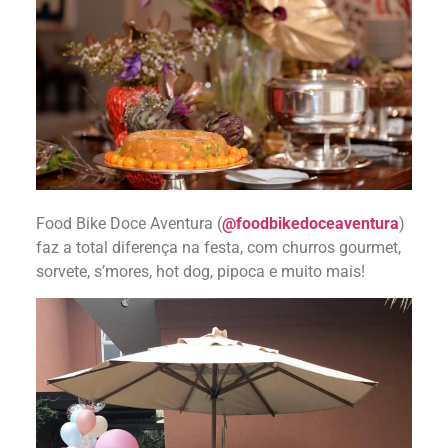
Food Bike Doce Aventura (
@foodbikedoceaventura
)
faz a total diferença na festa, com churros gourmet,
sorvete, s’mores, hot dog, pipoca e muito mais!