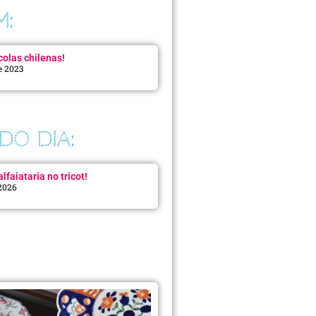
M:
colas chilenas!
e 2023
DO DIA:
lfaiataria no tricot!
 2026