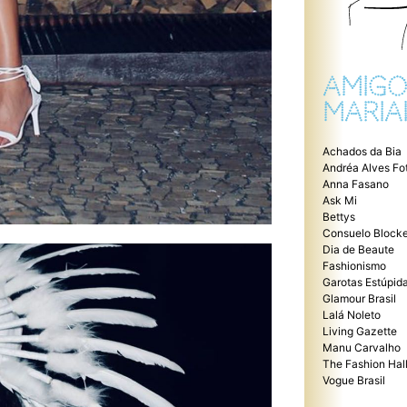
AMIGO
MARIA
Achados da Bia
Andréa Alves Fo
Anna Fasano
Ask Mi
Bettys
Consuelo Blocke
Dia de Beaute
Fashionismo
Garotas Estúpid
Glamour Brasil
Lalá Noleto
Living Gazette
Manu Carvalho
The Fashion Hal
Vogue Brasil