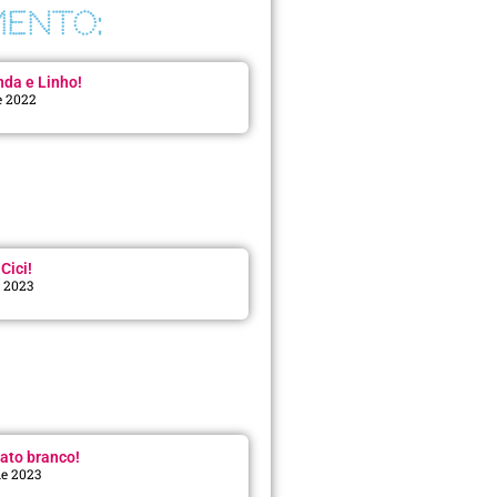
ENTO:
da e Linho!
e 2022
Cici!
e 2023
:
ato branco!
de 2023