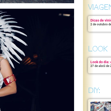
VIAGE
Dicas de viní
2 de outubro d
LOOK 
Look do dia: a
27 de abril de
DIY: