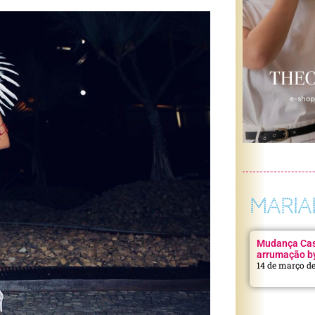
MARIA
Mudança Casa
arrumação b
14 de março d