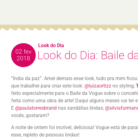
Look do Dia
02 fev
Look do Dia: Baile d
2018
“Índia da paz”. Amei demais esse look, tudo pra mim ficou 
que trabalhei para criar este look:
@luizaortizz
no styling;
feito especialmente para o Baile da Vogue sobre o conceit
feita como uma obra de arte! Daqui alguns meses vai ter e
E
@paulatorresbrand
nas sandálias lindas;
@silviafurman
vocês, gostaram?
A noite de ontem foi incrível, deliciosa! Vogue está de p
esse, repleto de pessoas lindas!