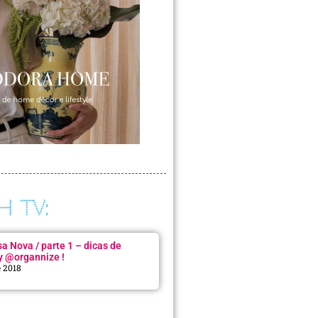
H TV:
 Nova / parte 1 – dicas de
y @organnize !
e 2018