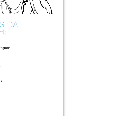
S DA
H:
tografia
r
as
l