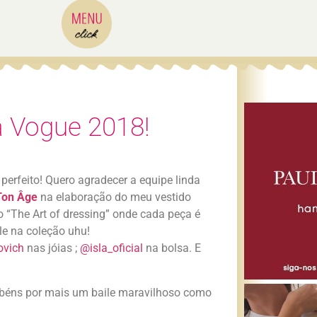
a Vogue 2018!
perfeito! Quero agradecer a equipe linda
Ton Âge
na elaboração do meu vestido
o “The Art of dressing” onde cada peça é
le na coleção uhu!
ovich
nas jóias ;
@isla_oficial
na bolsa. E
arabéns por mais um baile maravilhoso como