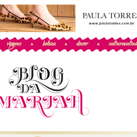
viagens
beleza
decor
cultura
culiná