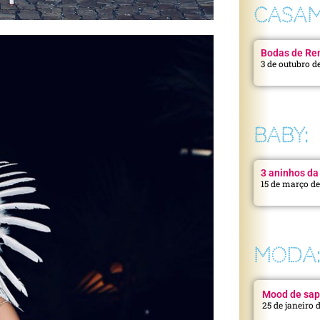
CASAM
Bodas de Ren
3 de outubro d
BABY:
3 aninhos da 
15 de março d
MODA
Mood de sap
25 de janeiro 