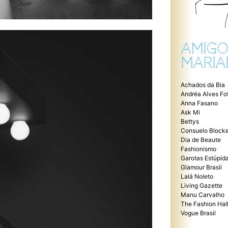
AMIGO
MARIA
Achados da Bia
Andréa Alves Fo
Anna Fasano
Ask Mi
Bettys
Consuelo Blocke
Dia de Beaute
Fashionismo
Garotas Estúpid
Glamour Brasil
Lalá Noleto
Living Gazette
Manu Carvalho
The Fashion Hal
Vogue Brasil