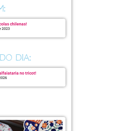
M:
colas chilenas!
e 2023
DO DIA:
lfaiataria no tricot!
 2026