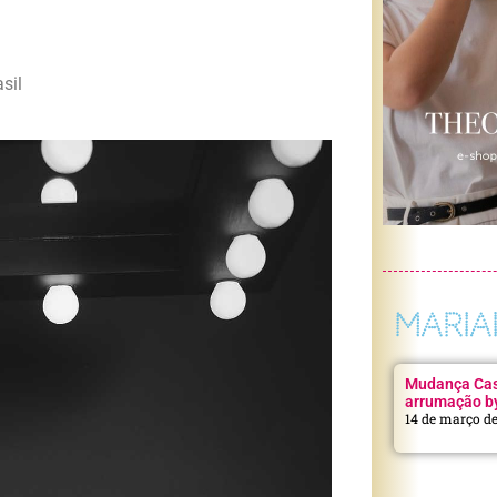
sil
MARIA
Mudança Casa
arrumação b
14 de março d