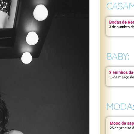
CASAM
Bodas de Ren
3 de outubro d
BABY:
3 aninhos da 
15 de março d
MODA
Mood de sap
25 de janeiro 