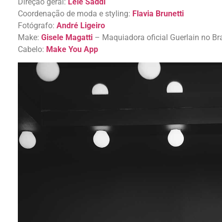
Direção geral:
Lelê Saddi
Coordenação de moda e styling:
Flavia Brunetti
Fotógrafo:
André Ligeiro
Make:
Gisele Magatti
– Maquiadora oficial Guerlain no Bra
Cabelo:
Make You App