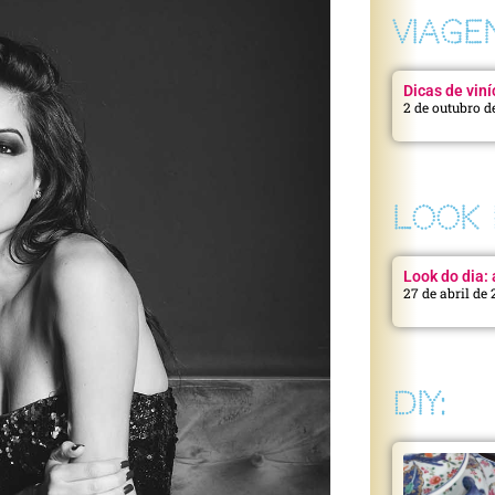
VIAGE
Dicas de viní
2 de outubro d
LOOK 
Look do dia: a
27 de abril de
DIY: