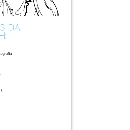
S DA
H:
tografia
r
as
l