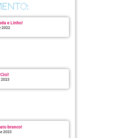
ENTO:
da e Linho!
e 2022
Cici!
e 2023
:
ato branco!
de 2023