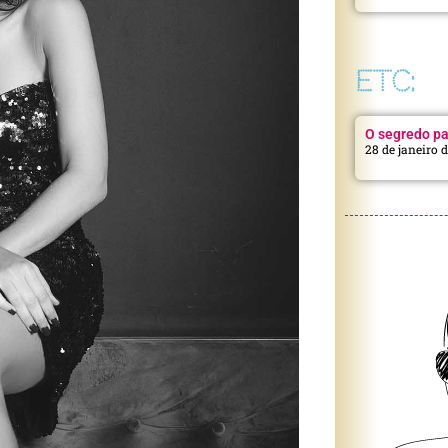
ETC:
O segredo pa
28 de janeiro 