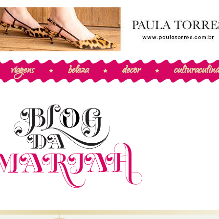
viagens
beleza
decor
cultura
culiná