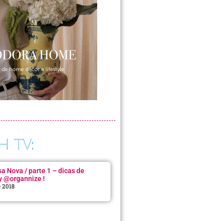
H TV:
 Nova / parte 1 – dicas de
y @organnize !
e 2018