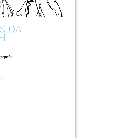
S DA
H:
tografia
r
as
l