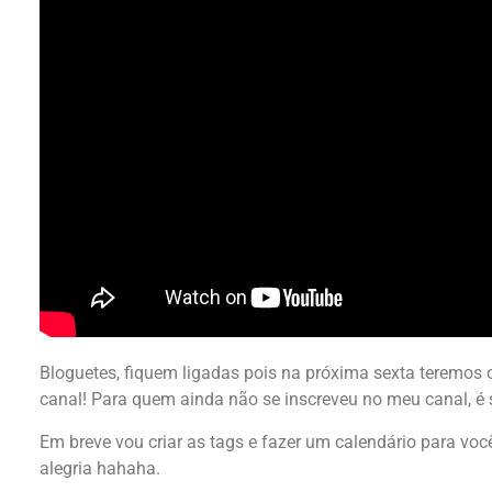
Bloguetes, fiquem ligadas pois na próxima sexta teremos
canal! Para quem ainda não se inscreveu no meu canal, é
Em breve vou criar as tags e fazer um calendário para voc
alegria hahaha.