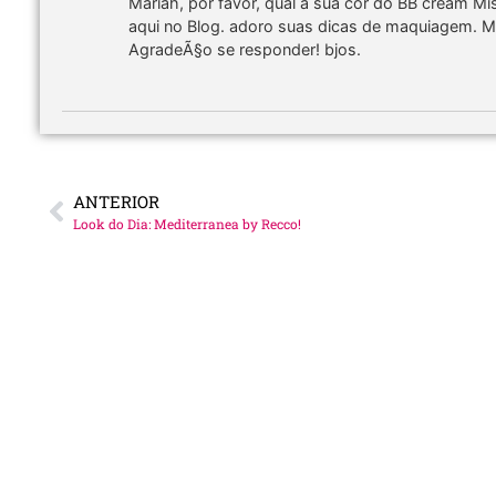
Mariah, por favor, qual a sua cor do BB cream M
aqui no Blog. adoro suas dicas de maquiagem. M
AgradeÃ§o se responder! bjos.
ANTERIOR
Look do Dia: Mediterranea by Recco!