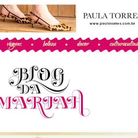
viagens
beleza
decor
cultura
culiná