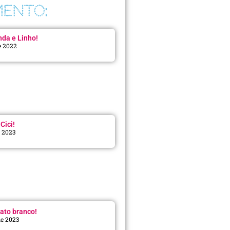
ENTO:
da e Linho!
e 2022
Cici!
e 2023
:
ato branco!
de 2023