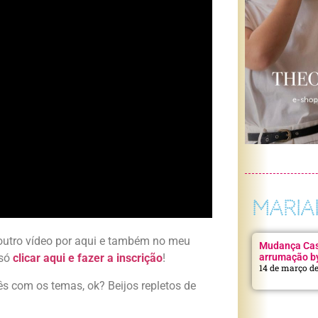
MARIA
 outro vídeo por aqui e também no meu
Mudança Casa
arrumação b
 só
clicar aqui e fazer a inscrição
!
14 de março d
ês com os temas, ok? Beijos repletos de