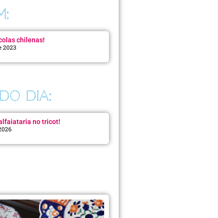
M:
colas chilenas!
e 2023
DO DIA:
lfaiataria no tricot!
 2026