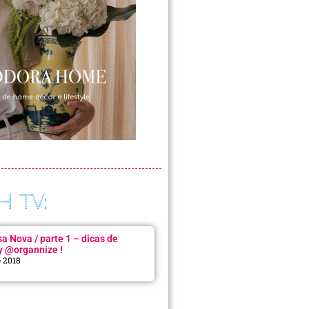
H TV:
 Nova / parte 1 – dicas de
y @organnize !
e 2018