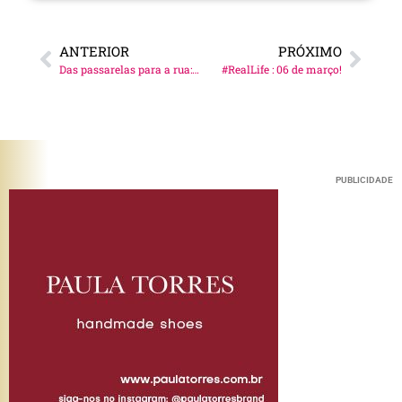
ANTERIOR
PRÓXIMO
Das passarelas para a rua: bota branca!
#RealLife : 06 de março!
PUBLICIDADE