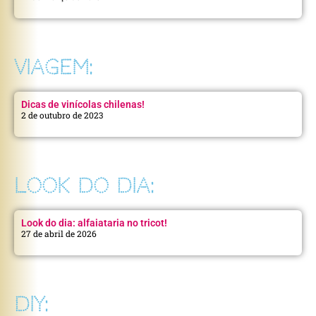
VIAGEM:
Dicas de vinícolas chilenas!
2 de outubro de 2023
LOOK DO DIA:
Look do dia: alfaiataria no tricot!
27 de abril de 2026
DIY: