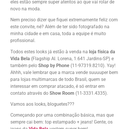
eles estão sempre super atentos ao que vai rolar de
novo na moda.
Nem preciso dizer que fiquei extremamente feliz com
este convite, né? Além de ter sido fotografado na
minha cidade e em casa, toda a equipe é muito
profissional.
Todos estes looks já estão à venda na
loja física da
Vida Bela
(Flagship Al. Lorena, 1.641 Jardins-SP) e
também pelo
Shop by Phone
(11-97319.8210). Yay!
Ahhh, vale lembrar que a marca vende suuuuper bem
para lojas multimarcas de todo Brasil, quem se
interessar em comprar atacado, é só entrar em
contato através do
Show Room
(11-3331.4335).
Vamos aos looks, bloguetes???
Começando por uma combinação básica, mas que
sempre cai bem: top estampado + jeans! Gente, os
jeans da
Vida Bela
vestem super bem!