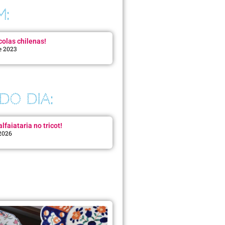
M:
colas chilenas!
e 2023
DO DIA:
lfaiataria no tricot!
 2026