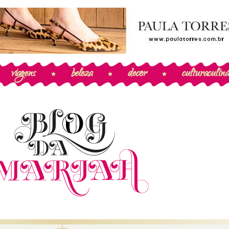
viagens
beleza
decor
cultura
culiná