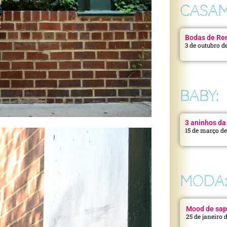
CASAM
Bodas de Ren
3 de outubro d
BABY:
3 aninhos da 
15 de março d
MODA
Mood de sap
25 de janeiro 