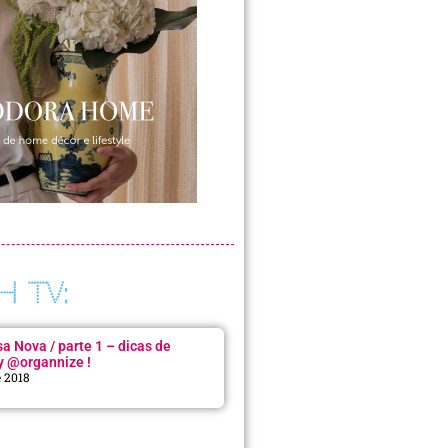
H TV:
 Nova / parte 1 – dicas de
y @organnize !
e 2018