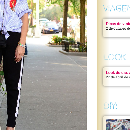
VIAGE
Dicas de viní
2 de outubro d
LOOK 
Look do dia: a
27 de abril de
DIY: