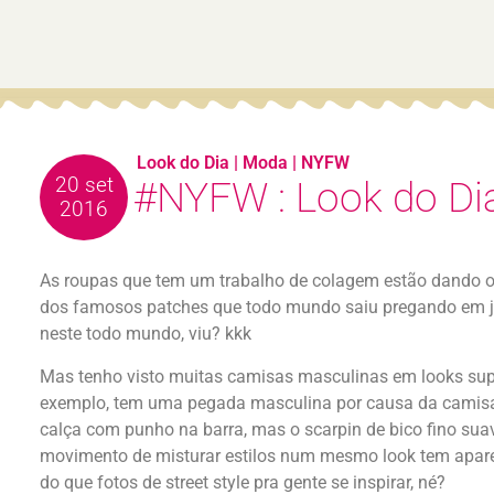
Look do Dia
|
Moda
|
NYFW
20 set
#NYFW : Look do Dia
2016
As roupas que tem um trabalho de colagem estão dando o
dos famosos patches que todo mundo saiu pregando em ja
neste todo mundo, viu? kkk
Mas tenho visto muitas camisas masculinas em looks super
exemplo, tem uma pegada masculina por causa da camisa 
calça com punho na barra, mas o scarpin de bico fino suav
movimento de misturar estilos num mesmo look tem aparec
do que fotos de street style pra gente se inspirar, né?