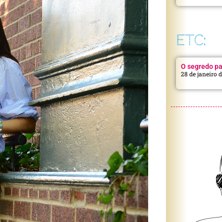
ETC:
O segredo pa
28 de janeiro 