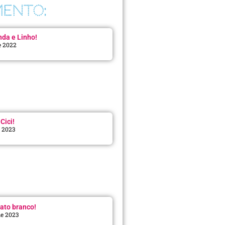
ENTO:
da e Linho!
e 2022
Cici!
e 2023
:
ato branco!
de 2023