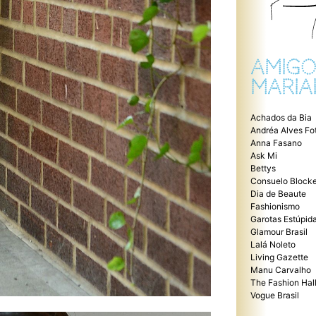
AMIGO
MARIA
Achados da Bia
Andréa Alves Fo
Anna Fasano
Ask Mi
Bettys
Consuelo Blocke
Dia de Beaute
Fashionismo
Garotas Estúpid
Glamour Brasil
Lalá Noleto
Living Gazette
Manu Carvalho
The Fashion Hal
Vogue Brasil