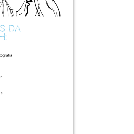
S DA
H:
tografia
r
as
l