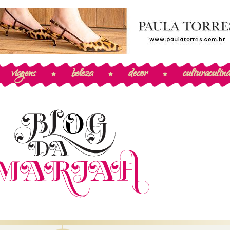
viagens
beleza
decor
cultura
culiná