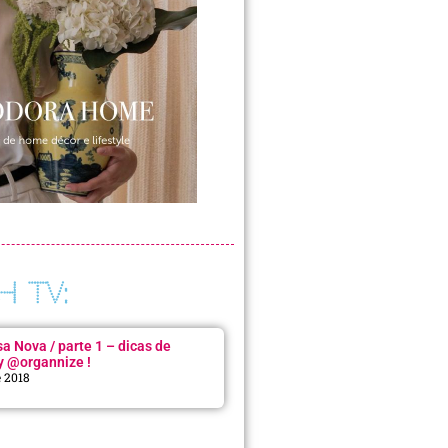
H TV:
 Nova / parte 1 – dicas de
y @organnize !
e 2018