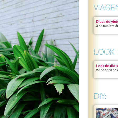
VIAGE
Dicas de viní
2 de outubro d
LOOK 
Look do dia: a
27 de abril de
DIY: