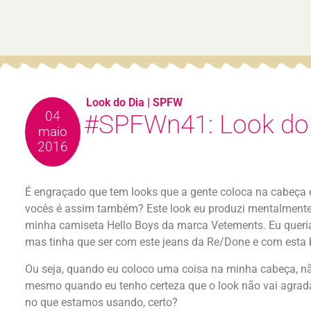
Look do Dia
|
SPFW
04
#SPFWn41: Look do 
maio
2016
É engraçado que tem looks que a gente coloca na cabeça e
vocês é assim também? Este look eu produzi mentalment
minha camiseta Hello Boys da marca Vetements. Eu queria
mas tinha que ser com este jeans da Re/Done e com esta 
Ou seja, quando eu coloco uma coisa na minha cabeça, nã
mesmo quando eu tenho certeza que o look não vai agradar
no que estamos usando, certo?