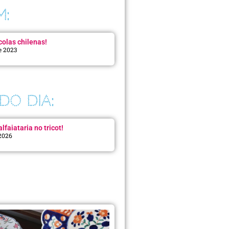
M:
colas chilenas!
e 2023
DO DIA:
lfaiataria no tricot!
 2026