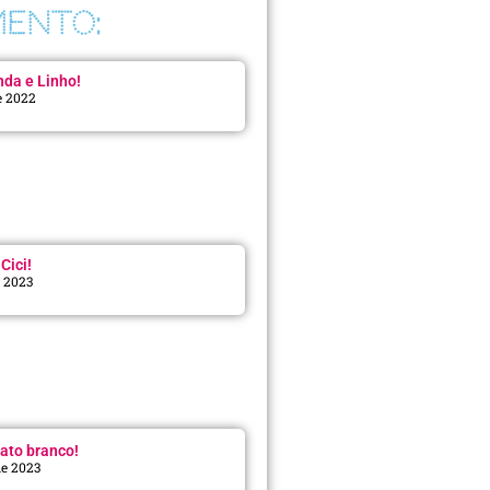
ENTO:
da e Linho!
e 2022
Cici!
e 2023
:
ato branco!
de 2023