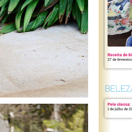
Receita de bi
27 de fevereir
BELEZ
Pele oleosa: 
1 de julho de 