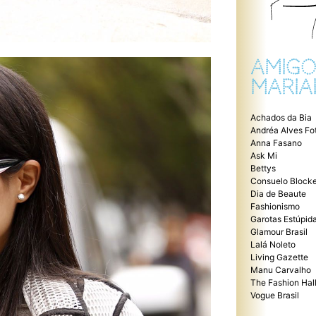
AMIGO
MARIA
Achados da Bia
Andréa Alves Fo
Anna Fasano
Ask Mi
Bettys
Consuelo Blocke
Dia de Beaute
Fashionismo
Garotas Estúpid
Glamour Brasil
Lalá Noleto
Living Gazette
Manu Carvalho
The Fashion Hal
Vogue Brasil