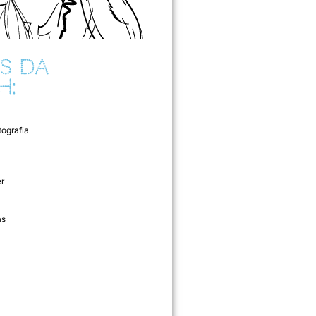
S DA
H:
tografia
r
as
l