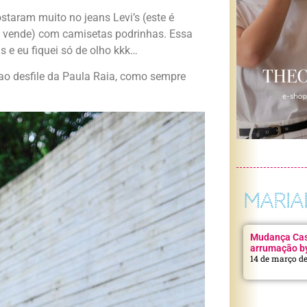
taram muito no jeans Levi’s (este é
e vende) com camisetas podrinhas. Essa
e eu fiquei só de olho kkk…
ao desfile da Paula Raia, como sempre
MARIA
Mudança Casa
arrumação b
14 de março d