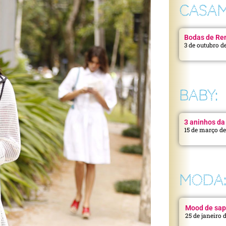
CASAM
Bodas de Ren
3 de outubro d
BABY:
3 aninhos da 
15 de março d
MODA
Mood de sap
25 de janeiro 