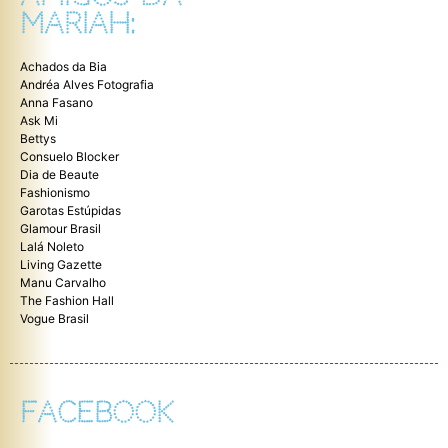
MARIAH:
Achados da Bia
Andréa Alves Fotografia
Anna Fasano
Ask Mi
Bettys
Consuelo Blocker
Dia de Beaute
Fashionismo
Garotas Estúpidas
Glamour Brasil
Lalá Noleto
Living Gazette
Manu Carvalho
The Fashion Hall
Vogue Brasil
FACEBOOK