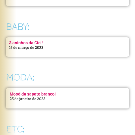
BABY:
3 aninhos da Cici!
15 de março de 2023
MODA:
Mood de sapato branco!
25 de janeiro de 2023
ETC: