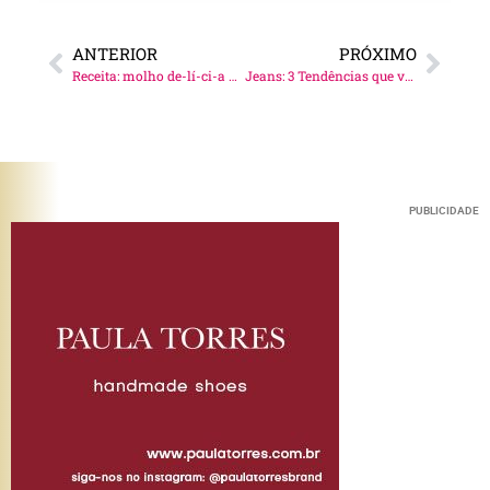
ANTERIOR
PRÓXIMO
Receita: molho de-lí-ci-a para salada!
Jeans: 3 Tendências que vão reinventar o seu look!
PUBLICIDADE