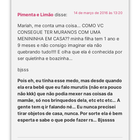
14 de março de 2016 às 13:20
Pimenta e Limão
disse:
Mariah, me conta uma coisa… COMO VC
CONSEGUE TER MURANOS COM UMA
MENININHA EM CASA?? minha filha tem 1 ano e
9 meses e não consigo imaginar ela não
quebrando tudo!!!! E olha que ela é conhecida por
ser quietinha e boazinha…
bjsss
Pois eh, eu tinha esse medo, mas desde quando
ela era bebê que eu falo murutis (não era pouco
não kkk) que não podia mexer nas coisas da
mamãe, só nos brinquedos dela, etc etc etc… A
gente tem q ir falando né… Eu nunca precisei
tirar objetos de casa, nunca. Por sorte ela é bem
esperta e sabe o que pode fazer rs… Bjsssss