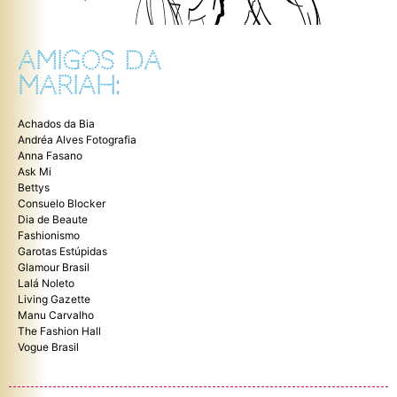
AMIGOS DA
MARIAH:
Achados da Bia
Andréa Alves Fotografia
Anna Fasano
Ask Mi
Bettys
Consuelo Blocker
Dia de Beaute
Fashionismo
Garotas Estúpidas
Glamour Brasil
Lalá Noleto
Living Gazette
Manu Carvalho
The Fashion Hall
Vogue Brasil