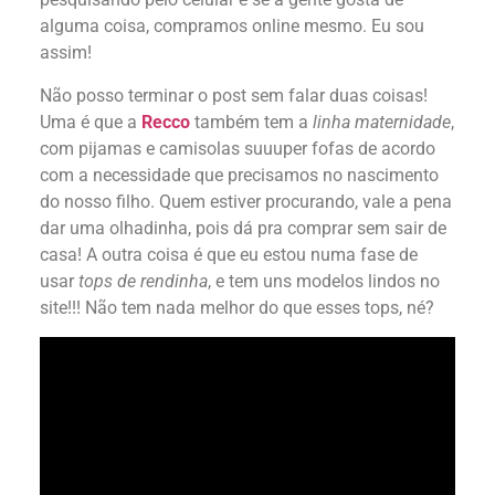
alguma coisa, compramos online mesmo. Eu sou
assim!
Não posso terminar o post sem falar duas coisas!
Uma é que a
Recco
também tem a
linha maternidade
,
com pijamas e camisolas suuuper fofas de acordo
com a necessidade que precisamos no nascimento
do nosso filho. Quem estiver procurando, vale a pena
dar uma olhadinha, pois dá pra comprar sem sair de
casa! A outra coisa é que eu estou numa fase de
usar
tops de rendinha
, e tem uns modelos lindos no
site!!! Não tem nada melhor do que esses tops, né?