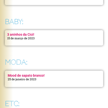
BABY:
3 aninhos da Cici!
15 de março de 2023
MODA:
Mood de sapato branco!
25 de janeiro de 2023
ETC: