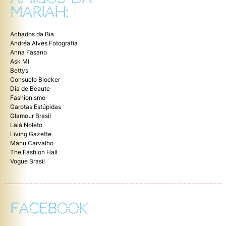
MARIAH:
Achados da Bia
Andréa Alves Fotografia
Anna Fasano
Ask Mi
Bettys
Consuelo Blocker
Dia de Beaute
Fashionismo
Garotas Estúpidas
Glamour Brasil
Lalá Noleto
Living Gazette
Manu Carvalho
The Fashion Hall
Vogue Brasil
FACEBOOK