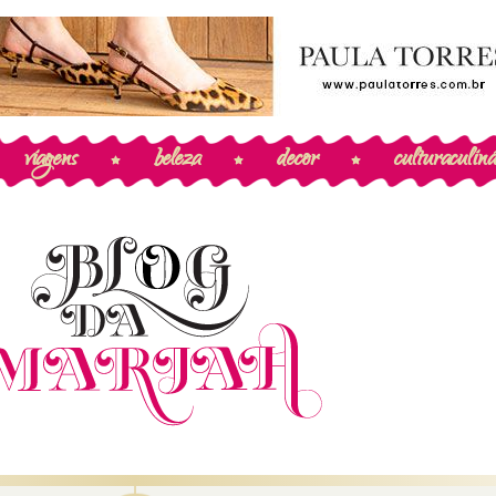
viagens
beleza
decor
cultura
culiná