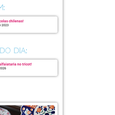
M:
colas chilenas!
e 2023
DO DIA:
lfaiataria no tricot!
 2026