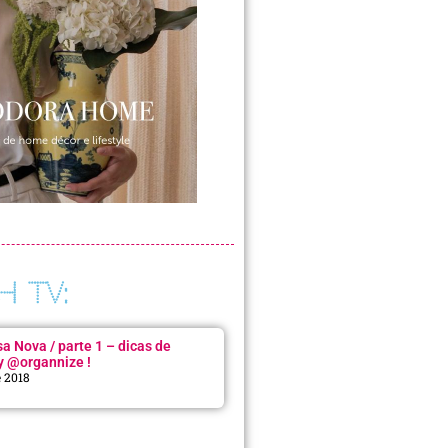
H TV:
 Nova / parte 1 – dicas de
y @organnize !
e 2018