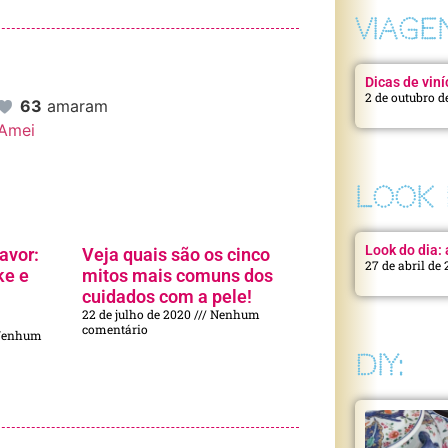
VIAGE
Dicas de viní
2 de outubro d
63
amaram
Amei
LOOK 
Look do dia: a
avor:
Veja quais são os cinco
27 de abril de
ke e
mitos mais comuns dos
cuidados com a pele!
22 de julho de 2020
Nenhum
comentário
enhum
DIY: