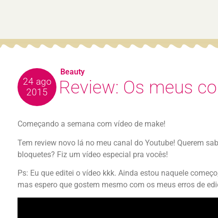
Beauty
24 ago
Review: Os meus cor
2015
Começando a semana com vídeo de make!
Tem review novo lá no meu canal do Youtube! Querem saber
bloquetes? Fiz um vídeo especial pra vocês!
Ps: Eu que editei o vídeo kkk. Ainda estou naquele começ
mas espero que gostem mesmo com os meus erros de edi