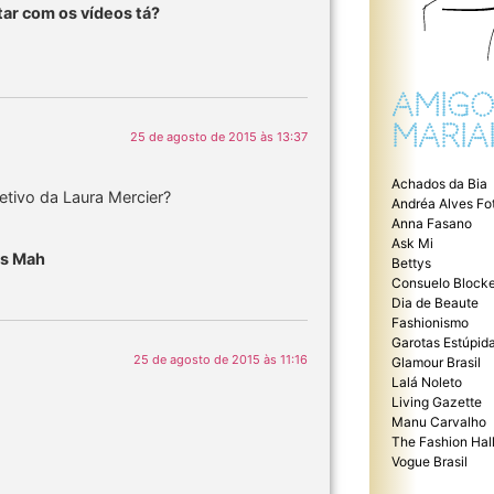
ltar com os vídeos tá?
AMIGO
MARIA
25 de agosto de 2015 às 13:37
Achados da Bia
retivo da Laura Mercier?
Andréa Alves Fo
Anna Fasano
Ask Mi
ss Mah
Bettys
Consuelo Blocke
Dia de Beaute
Fashionismo
Garotas Estúpid
25 de agosto de 2015 às 11:16
Glamour Brasil
Lalá Noleto
Living Gazette
Manu Carvalho
The Fashion Hal
Vogue Brasil