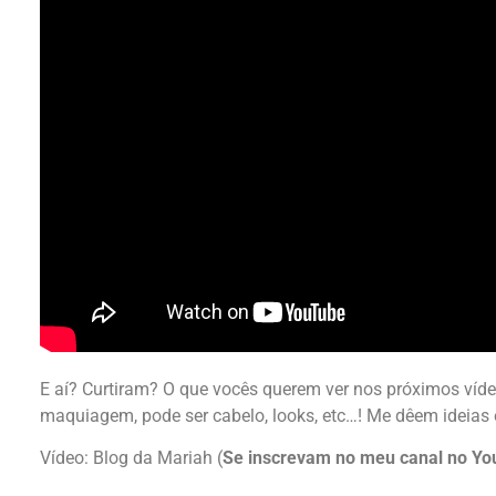
E aí? Curtiram? O que vocês querem ver nos próximos víd
maquiagem, pode ser cabelo, looks, etc…! Me dêem ideias 
Vídeo: Blog da Mariah (
Se inscrevam no meu canal no Yo