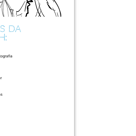
S DA
H:
tografia
r
as
l