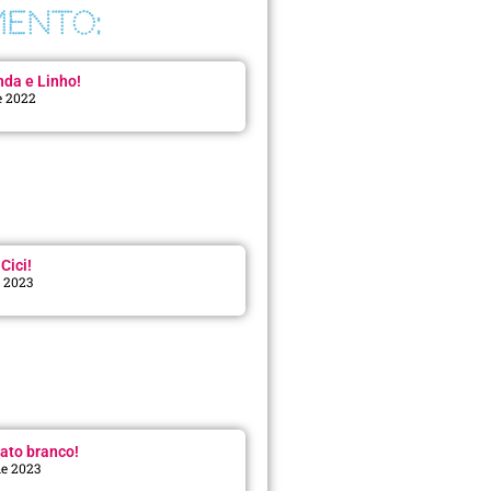
ENTO:
da e Linho!
e 2022
Cici!
e 2023
:
ato branco!
de 2023