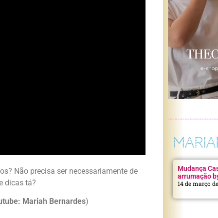
MARIA
Mudança Casa
eos? Não precisa ser necessariamente de
arrumação b
e dicas tá?
14 de março d
utube: Mariah Bernardes
)