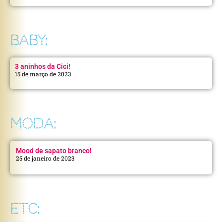
BABY:
3 aninhos da Cici!
15 de março de 2023
MODA:
Mood de sapato branco!
25 de janeiro de 2023
ETC: