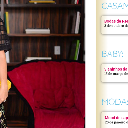
CASAM
Bodas de Ren
3 de outubro d
BABY:
3 aninhos da 
15 de março d
MODA
Mood de sap
25 de janeiro 