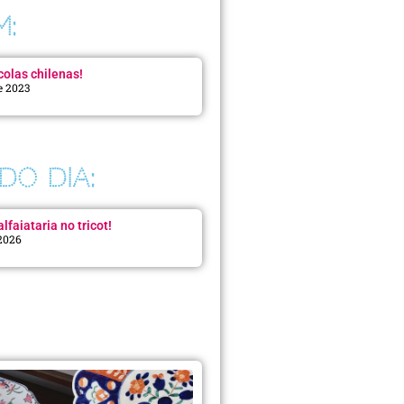
M:
colas chilenas!
e 2023
DO DIA:
lfaiataria no tricot!
 2026