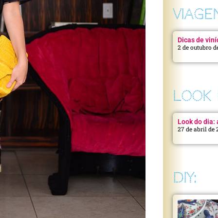
VIAGE
Dicas de viní
2 de outubro d
LOOK 
Look do dia: a
27 de abril de
DIY: