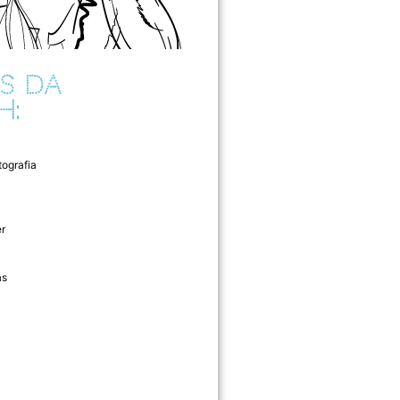
S DA
H:
tografia
r
as
l