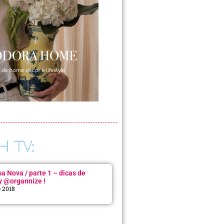
H TV:
 Nova / parte 1 – dicas de
y @organnize !
e 2018