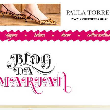
viagens
beleza
decor
cultura
culiná