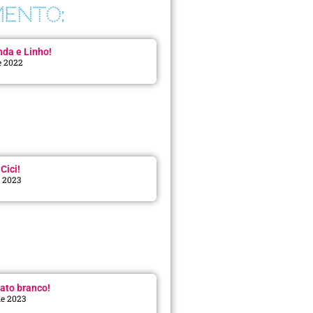
ENTO:
da e Linho!
e 2022
Cici!
e 2023
:
ato branco!
de 2023