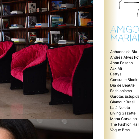
AMIGO
MARIA
Achados da Bia
Andréa Alves Fo
Anna Fasano
Ask Mi
Bettys
Consuelo Blocke
Dia de Beaute
Fashionismo
Garotas Estúpid
Glamour Brasil
Lalá Noleto
Living Gazette
Manu Carvalho
The Fashion Hal
Vogue Brasil