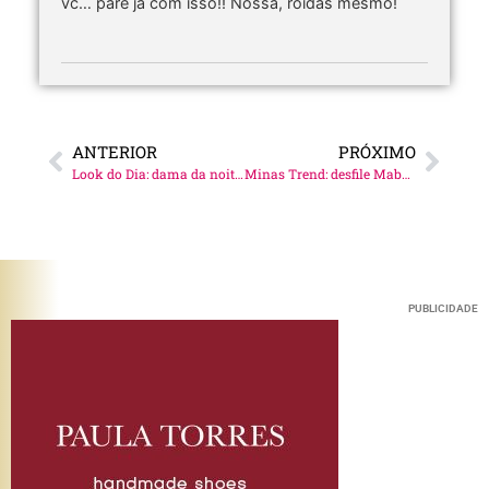
vc… páre já com isso!! Nossa, roídas mesmo!
ANTERIOR
PRÓXIMO
Look do Dia: dama da noite #pfw!
Minas Trend: desfile Mabel Magalhães!
PUBLICIDADE