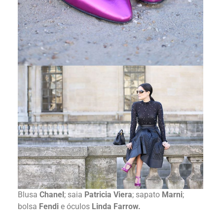
Blusa
Chanel
; saia
Patricia Viera
; sapato
Marni
;
bolsa
Fendi
e óculos
Linda Farrow.