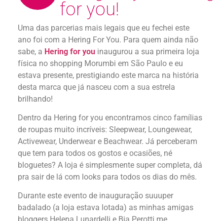
for you!
Uma das parcerias mais legais que eu fechei este
ano foi com a Hering For You. Para quem ainda não
sabe, a
Hering for you
inaugurou a sua primeira loja
física no shopping Morumbi em São Paulo e eu
estava presente, prestigiando este marca na história
desta marca que já nasceu com a sua estrela
brilhando!
Dentro da Hering for you encontramos cinco famílias
de roupas muito incríveis: Sleepwear, Loungewear,
Activewear, Underwear e Beachwear. Já perceberam
que tem para todos os gostos e ocasiões, né
bloguetes? A loja é simplesmente super completa, dá
pra sair de lá com looks para todos os dias do mês.
Durante este evento de inauguração suuuper
badalado (a loja estava lotada) as minhas amigas
bloggers Helena Lunardelli e Bia Perotti me