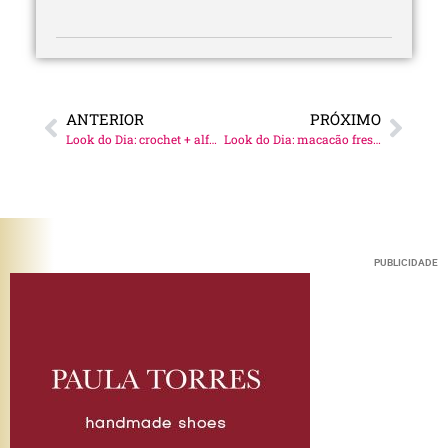
ANTERIOR
PRÓXIMO
Look do Dia: crochet + alfaiataria!
Look do Dia: macacão fresh!
PUBLICIDADE