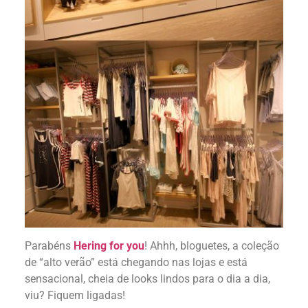
Parabéns
Hering for you
! Ahhh, bloguetes, a coleção
de “alto verão” está chegando nas lojas e está
sensacional, cheia de looks lindos para o dia a dia,
viu? Fiquem ligadas!