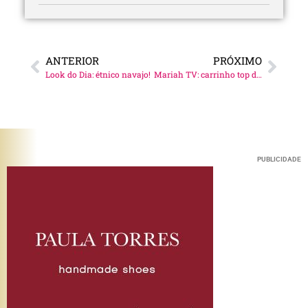
ANTERIOR
PRÓXIMO
Look do Dia: étnico navajo!
Mariah TV: carrinho top de make!
PUBLICIDADE