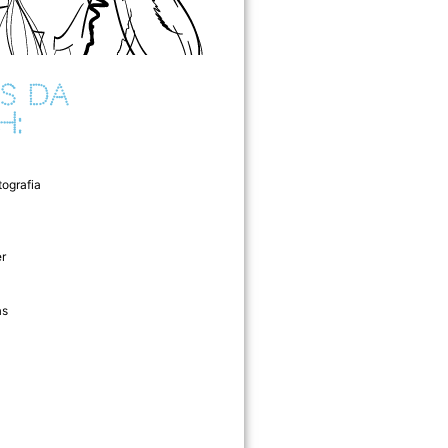
S DA
H:
tografia
r
as
l