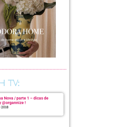
H TV:
 Nova / parte 1 – dicas de
y @organnize !
e 2018