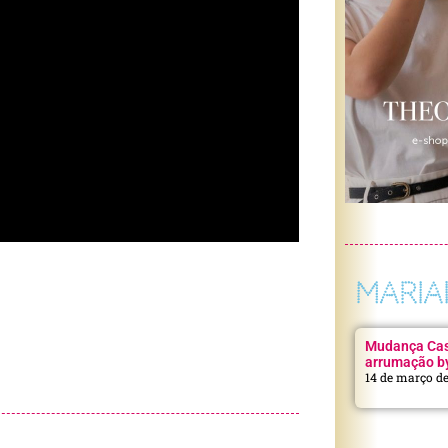
MARIA
Mudança Casa
arrumação b
14 de março d