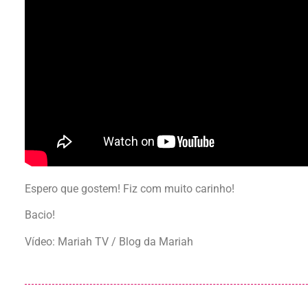
Espero que gostem! Fiz com muito carinho!
Bacio!
Vídeo: Mariah TV / Blog da Mariah