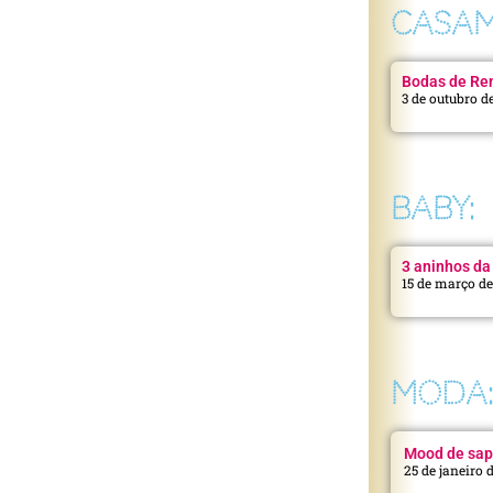
CASAM
Bodas de Ren
3 de outubro d
BABY:
3 aninhos da 
15 de março d
MODA
Mood de sap
25 de janeiro 