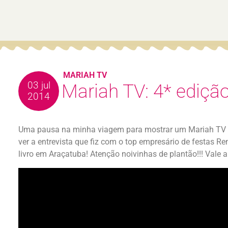
MARIAH TV
03 jul
Mariah TV: 4* ediçã
2014
Uma pausa na minha viagem para mostrar um Mariah TV i
ver a entrevista que fiz com o top empresário de festas R
livro em Araçatuba! Atenção noivinhas de plantão!!! Vale a