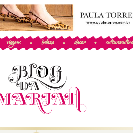
viagens
beleza
decor
cultura
culiná