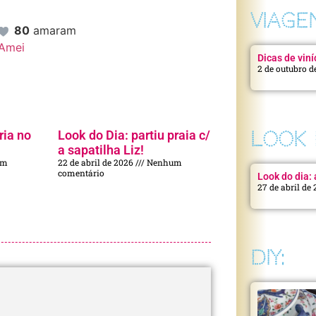
VIAGE
80
amaram
Amei
Dicas de viní
2 de outubro d
ria no
Look do Dia: partiu praia c/
LOOK 
a sapatilha Liz!
um
22 de abril de 2026
Nenhum
comentário
Look do dia: a
27 de abril de
DIY: