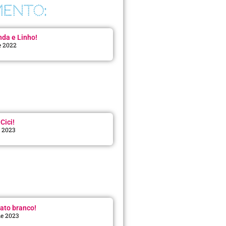
ENTO:
da e Linho!
e 2022
Cici!
e 2023
:
ato branco!
de 2023