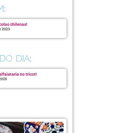
M:
colas chilenas!
e 2023
DO DIA:
lfaiataria no tricot!
 2026