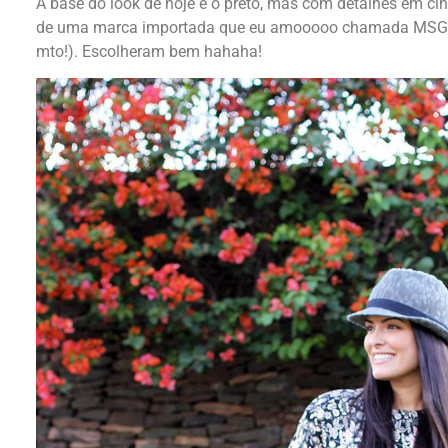
A base do look de hoje é o preto, mas com detalhes em ci
de uma marca importada que eu amooooo chamada MSGM ,
mto!). Escolheram bem hahaha!