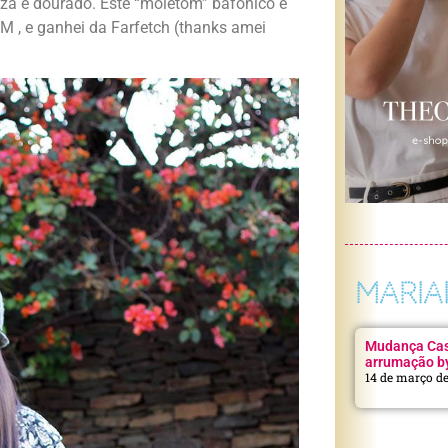
nza e dourado. Este “moletom” bafônico é
 e ganhei da Farfetch (thanks amei
MARIA
Mudança Casa
arrumação b
14 de março d