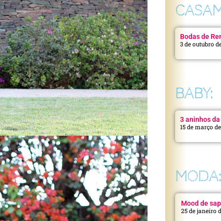
CASAM
Bodas de Ren
3 de outubro d
BABY:
3 aninhos da 
15 de março d
MODA
Mood de sap
25 de janeiro 