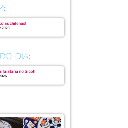
M:
colas chilenas!
e 2023
DO DIA:
lfaiataria no tricot!
 2026