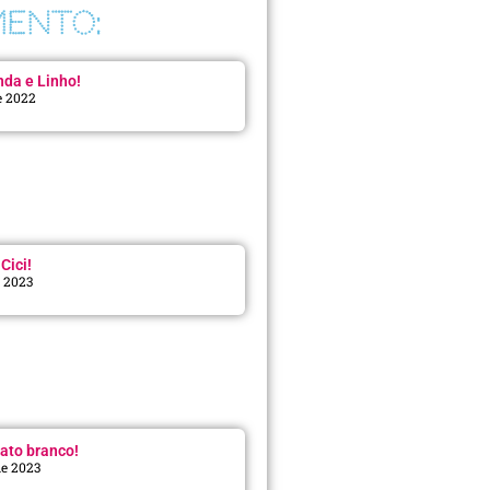
ENTO:
da e Linho!
e 2022
Cici!
e 2023
:
ato branco!
de 2023