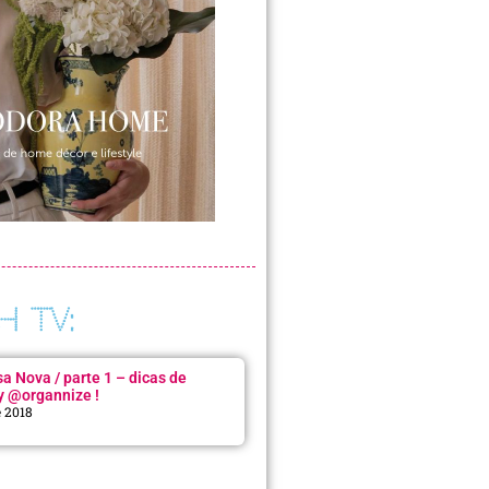
H TV:
 Nova / parte 1 – dicas de
y @organnize !
e 2018