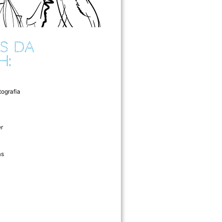
S DA
H:
tografia
r
as
l