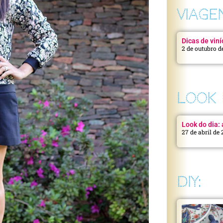
VIAGE
Dicas de viní
2 de outubro d
LOOK 
Look do dia: a
27 de abril de
DIY: