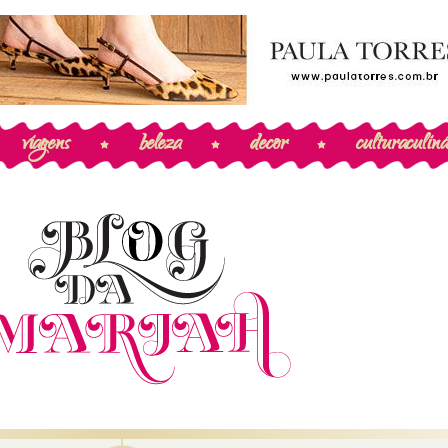
viagens
beleza
decor
cultura
culiná