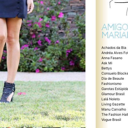
AMIGO
MARIA
Achados da Bia
Andréa Alves Fo
Anna Fasano
Ask Mi
Bettys
Consuelo Blocke
Dia de Beaute
Fashionismo
Garotas Estúpid
Glamour Brasil
Lalá Noleto
Living Gazette
Manu Carvalho
The Fashion Hal
Vogue Brasil