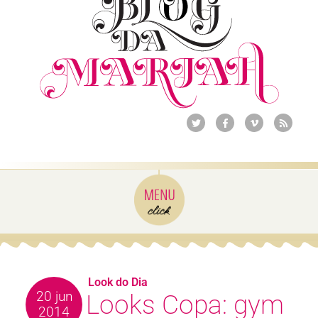
Look do Dia
20 jun
Looks Copa: gym
2014