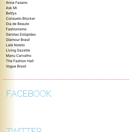
Anna Fasano
Ask Mi
Bettys
Consuelo Blocker
Dia de Beaute
Fashionismo
Garotas Estúpidas
Glamour Brasil
Lalá Noleto
Living Gazette
Manu Carvalho
The Fashion Hall
Vogue Brasil
FACEBOOK
TWITTER