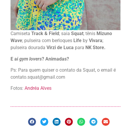
Camiseta
Track & Field
; saia
Squat
; tênis
Mizuno
Wave
; pulseira com berloques
Life
by
Vivara
;
pulseira dourada
Virzi de Luca
para
NK Store.
E aí
gym lovers
? Animadas?
Ps: Para quem quiser o contato da Squat, o email é
contato.squat@gmail.com
Fotos:
Andréa Alves