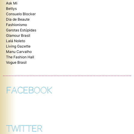
Ask Mi
Bettys
Consuelo Blocker
Dia de Beaute
Fashionismo
Garotas Estúpidas
Glamour Brasil
Lalá Noleto
Living Gazette
Manu Carvalho
The Fashion Hall
Vogue Brasil
FACEBOOK
TWITTER