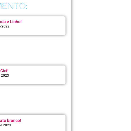
ENTO:
da e Linho!
e 2022
Cici!
e 2023
:
ato branco!
de 2023