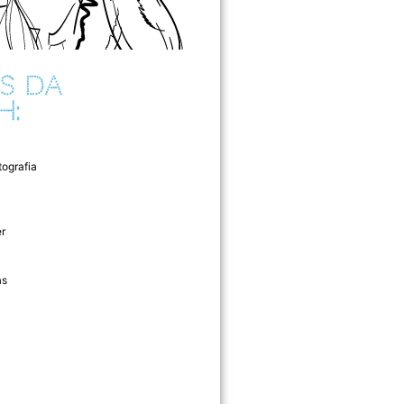
S DA
H:
tografia
r
as
l