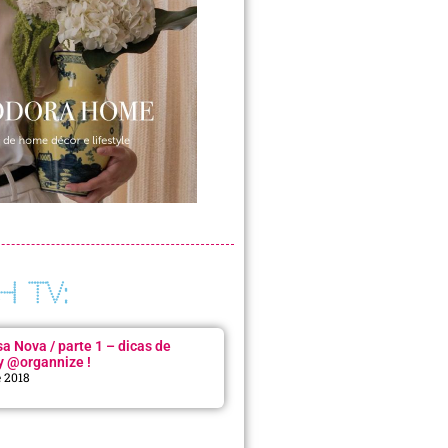
H TV:
 Nova / parte 1 – dicas de
y @organnize !
e 2018