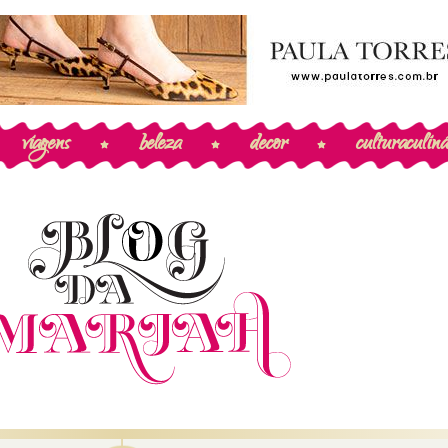
viagens
beleza
decor
cultura
culiná