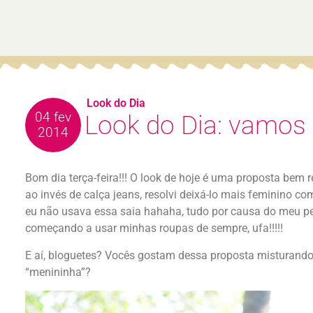
Look do Dia
04 fev
Look do Dia: vamos 
2014
Bom dia terça-feira!!! O look de hoje é uma proposta bem 
ao invés de calça jeans, resolvi deixá-lo mais feminino c
eu não usava essa saia hahaha, tudo por causa do meu pe
começando a usar minhas roupas de sempre, ufa!!!!!
E aí, bloguetes? Vocês gostam dessa proposta misturand
“menininha”?