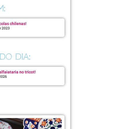
M:
colas chilenas!
e 2023
DO DIA:
lfaiataria no tricot!
 2026