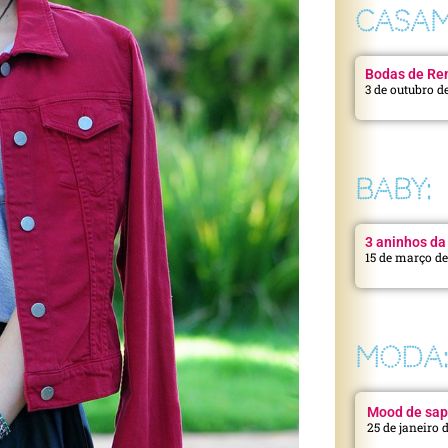
CASAM
Bodas de Ren
3 de outubro d
BABY:
3 aninhos da 
15 de março d
MODA
Mood de sap
25 de janeiro 