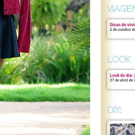
VIAGE
Dicas de viní
2 de outubro d
LOOK 
Look do dia: a
27 de abril de
DIY: