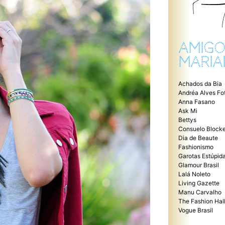
AMIGO
MARIA
Achados da Bia
Andréa Alves Fo
Anna Fasano
Ask Mi
Bettys
Consuelo Blocke
Dia de Beaute
Fashionismo
Garotas Estúpid
Glamour Brasil
Lalá Noleto
Living Gazette
Manu Carvalho
The Fashion Hal
Vogue Brasil