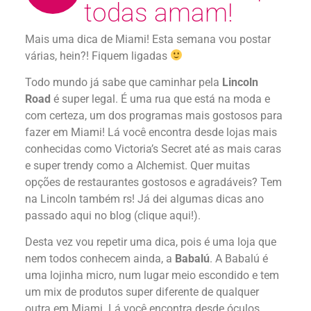
todas amam!
Mais uma dica de Miami! Esta semana vou postar
várias, hein?! Fiquem ligadas
Todo mundo já sabe que caminhar pela
Lincoln
Road
é super legal. É uma rua que está na moda e
com certeza, um dos programas mais gostosos para
fazer em Miami! Lá você encontra desde lojas mais
conhecidas como Victoria’s Secret até as mais caras
e super trendy como a Alchemist. Quer muitas
opções de restaurantes gostosos e agradáveis? Tem
na Lincoln também rs! Já dei algumas dicas ano
passado aqui no blog (clique aqui!).
Desta vez vou repetir uma dica, pois é uma loja que
nem todos conhecem ainda, a
Babalú
. A Babalú é
uma lojinha micro, num lugar meio escondido e tem
um mix de produtos super diferente de qualquer
outra em Miami. Lá você encontra desde óculos