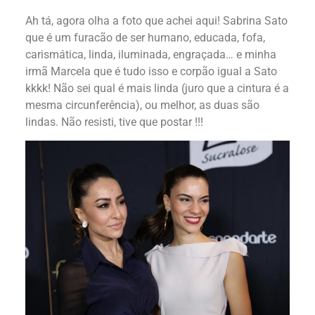
Ah tá, agora olha a foto que achei aqui! Sabrina Sato
que é um furacão de ser humano, educada, fofa,
carismática, linda, iluminada, engraçada… e minha
irmã Marcela que é tudo isso e corpão igual a Sato
kkkk! Não sei qual é mais linda (juro que a cintura é a
mesma circunferência), ou melhor, as duas são
lindas. Não resisti, tive que postar !!!