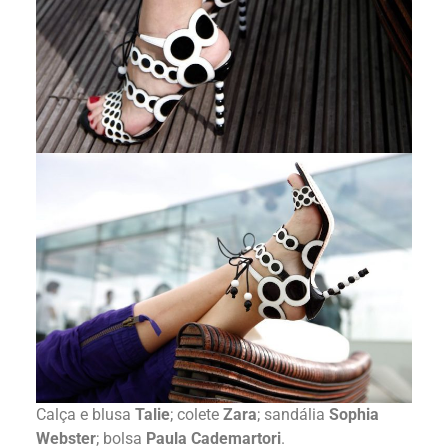
Calça e blusa
Talie
; colete
Zara
; sandália
Sophia
Webster
; bolsa
Paula Cademartori
.