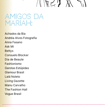
AMIGOS DA
MARIAH:
Achados da Bia
Andréa Alves Fotografia
Anna Fasano
Ask Mi
Bettys
Consuelo Blocker
Dia de Beaute
Fashionismo
Garotas Estúpidas
Glamour Brasil
Lalá Noleto
Living Gazette
Manu Carvalho
The Fashion Hall
Vogue Brasil