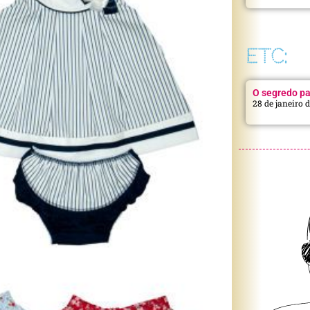
ETC:
O segredo pa
28 de janeiro 