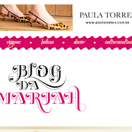
viagens
beleza
decor
cultura
culiná