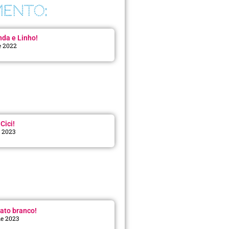
ENTO:
da e Linho!
e 2022
Cici!
e 2023
:
ato branco!
de 2023