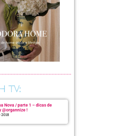
H TV:
 Nova / parte 1 – dicas de
y @organnize !
e 2018