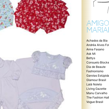
AMIGO
MARIA
Achados da Bia
Andréa Alves Fo
Anna Fasano
Ask Mi
Bettys
Consuelo Blocke
Dia de Beaute
Fashionismo
Garotas Estúpid
Glamour Brasil
Lalá Noleto
Living Gazette
Manu Carvalho
The Fashion Hal
Vogue Brasil