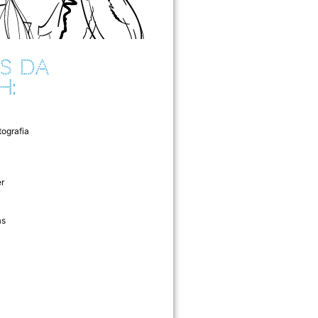
S DA
H:
tografia
r
as
l