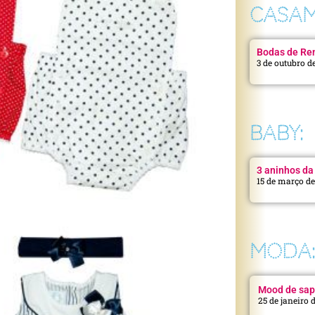
CASAM
Bodas de Ren
3 de outubro d
BABY:
3 aninhos da 
15 de março d
MODA
Mood de sap
25 de janeiro 