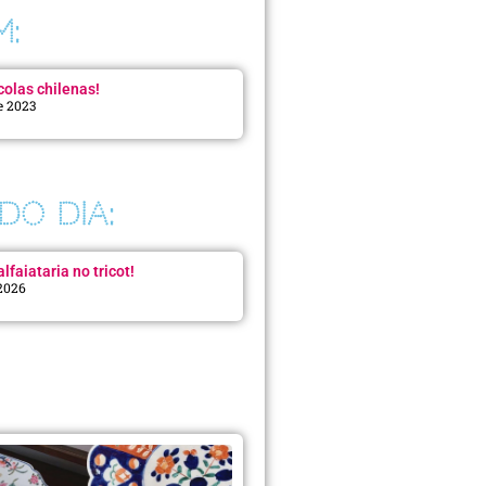
M:
colas chilenas!
e 2023
DO DIA:
lfaiataria no tricot!
 2026