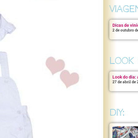
VIAGE
Dicas de viní
2 de outubro d
LOOK 
Look do dia: a
27 de abril de
DIY: