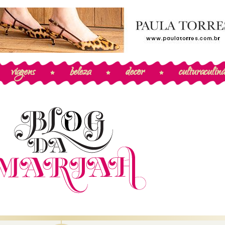
viagens
beleza
decor
cultura
culiná