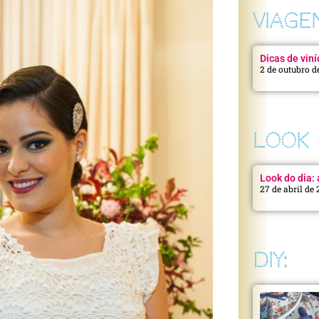
VIAGE
Dicas de viní
2 de outubro d
LOOK 
Look do dia: a
27 de abril de
DIY: