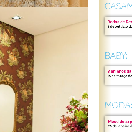
CASAM
Bodas de Ren
3 de outubro d
BABY:
3 aninhos da 
15 de março d
MODA
Mood de sap
25 de janeiro 