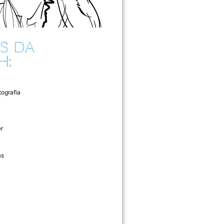
S DA
H:
tografia
r
as
l