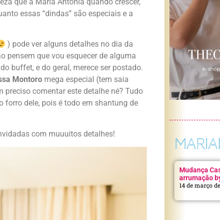
teza que a Maria Antonia quando crescer,
quanto essas “dindas” são especiais e a
) pode ver alguns detalhes no dia da
 não pensem que vou esquecer de alguma
do buffet, e do geral, merece ser postado.
ssa Montoro
mega especial (tem saia
m preciso comentar este detalhe né? Tudo
o forro dele, pois é todo em shantung de
onvidadas com muuuitos detalhes!
MARIA
Mudança Casa
arrumação b
14 de março d