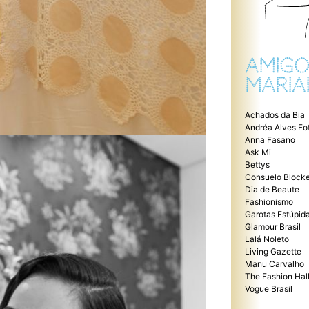
AMIGO
MARIA
Achados da Bia
Andréa Alves Fo
Anna Fasano
Ask Mi
Bettys
Consuelo Blocke
Dia de Beaute
Fashionismo
Garotas Estúpid
Glamour Brasil
Lalá Noleto
Living Gazette
Manu Carvalho
The Fashion Hal
Vogue Brasil