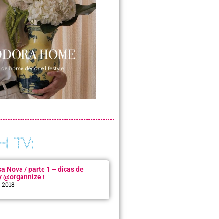
H TV:
 Nova / parte 1 – dicas de
y @organnize !
e 2018