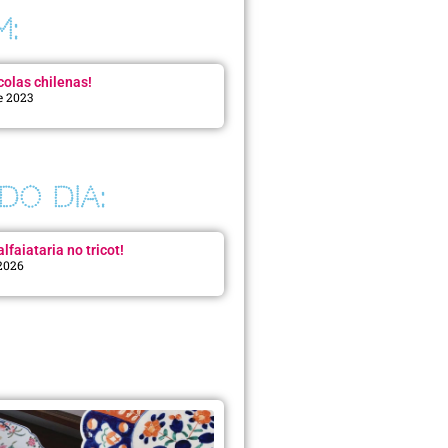
M:
colas chilenas!
e 2023
DO DIA:
lfaiataria no tricot!
 2026