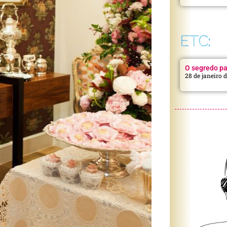
ETC:
O segredo pa
28 de janeiro 