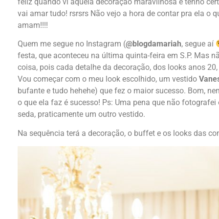
feliz quando vi aquela decoração maravilhosa e tenho cer
vai amar tudo! rsrsrs Não vejo a hora de contar pra ela o 
amam!!!!
Quem me segue no Instagram (
@blogdamariah
, segue aí
festa, que aconteceu na última quinta-feira em S.P. Mas
coisa, pois cada detalhe da decoração, dos looks anos 20, 
Vou começar com o meu look escolhido, um vestido
Vane
bufante e tudo hehehe) que fez o maior sucesso. Bom, ne
o que ela faz é sucesso! Ps: Uma pena que não fotografei 
seda, praticamente um outro vestido.
Na sequência terá a decoração, o buffet e os looks das c