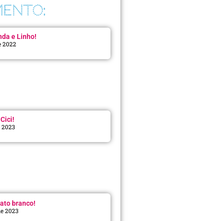
ENTO:
da e Linho!
e 2022
Cici!
e 2023
:
ato branco!
de 2023