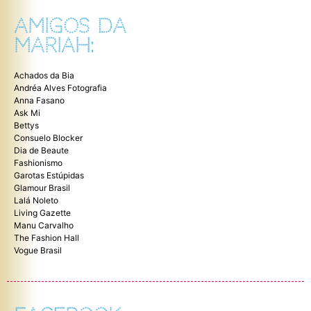
AMIGOS DA
MARIAH:
Achados da Bia
Andréa Alves Fotografia
Anna Fasano
Ask Mi
Bettys
Consuelo Blocker
Dia de Beaute
Fashionismo
Garotas Estúpidas
Glamour Brasil
Lalá Noleto
Living Gazette
Manu Carvalho
The Fashion Hall
Vogue Brasil