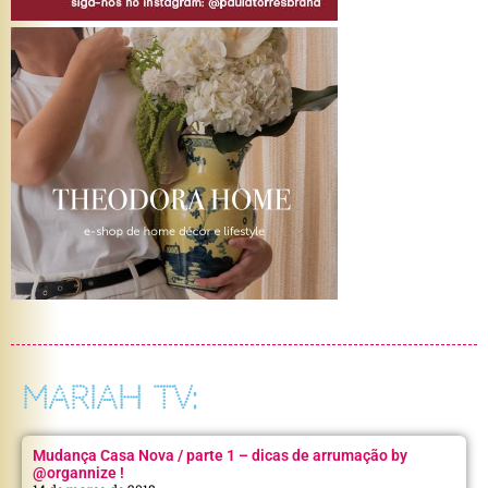
MARIAH TV:
Mudança Casa Nova / parte 1 – dicas de arrumação by
@organnize !