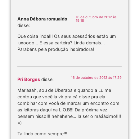
16 de outubro de 2012 às
Anna Débora romualdo
19:18
disse:
Que coisa linda!!! Os seus acessórios estão um
luxoooo… E essa carteira? Linda demais…
Parabéns pela produção inspiradora!
16 de outubro de 2012 às 17:29
Pri Borges
disse:
Mariaaah, sou de Uberaba e quando a Lu me
contou que você ia vir pra cá disse pra ela
combinar com você de marcar um encontro com
as leitoras daqui na L.O.B!!! Da próxima vez
pensem nisso!!! hehehehe… Ia ser o máááximo!!!!
=)
Ta linda como sempre!!!