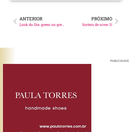
ANTERIOR
PRÓXIMO
Look do Dia: green on green
Sorteio de niver 2!
PUBLICIDADE