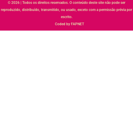
© 2026 | Todos os direitos reservados. O conteúdo deste site não pode ser
reproduzido, distribuído, transmitido, ou usado, exceto com a permissão prévia por
escrito.
Coded by FAPNET