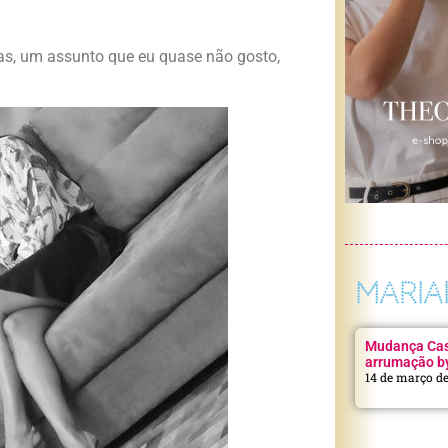
as, um assunto que eu quase não gosto,
MARIA
Mudança Casa
arrumação b
14 de março d