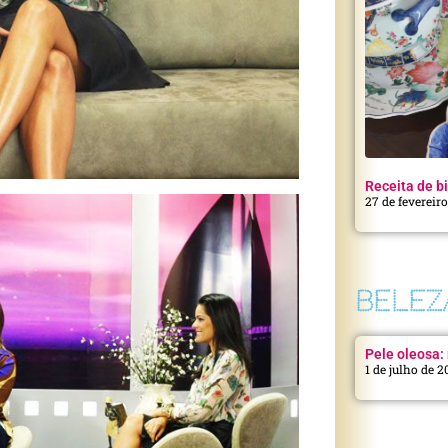
Receita de bi
27 de fevereir
BELEZ
Pele oleosa: 
1 de julho de 