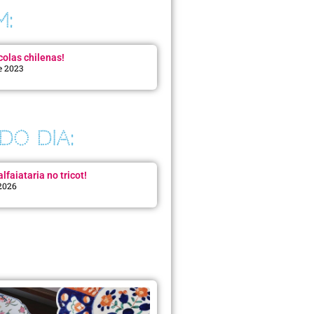
M:
colas chilenas!
e 2023
DO DIA:
lfaiataria no tricot!
 2026