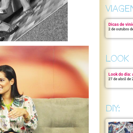
VIAGE
Dicas de viní
2 de outubro d
LOOK 
Look do dia: a
27 de abril de
DIY: