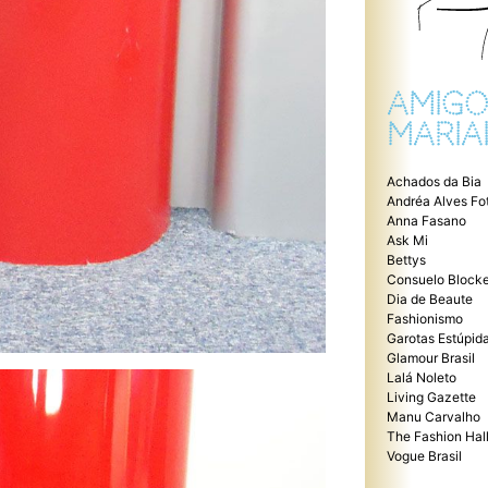
AMIGO
MARIA
Achados da Bia
Andréa Alves Fo
Anna Fasano
Ask Mi
Bettys
Consuelo Blocke
Dia de Beaute
Fashionismo
Garotas Estúpid
Glamour Brasil
Lalá Noleto
Living Gazette
Manu Carvalho
The Fashion Hal
Vogue Brasil