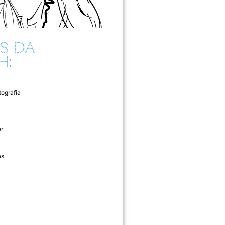
S DA
H:
tografia
r
as
l