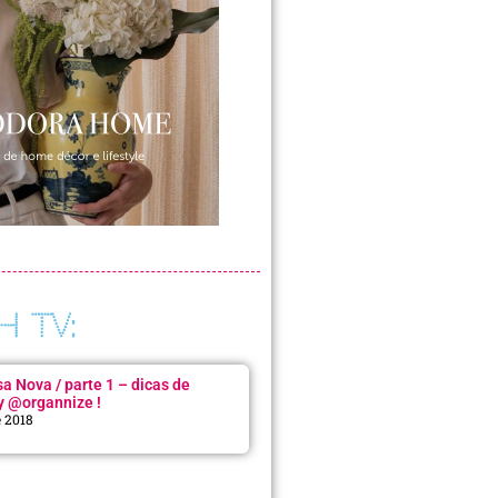
H TV:
 Nova / parte 1 – dicas de
y @organnize !
e 2018