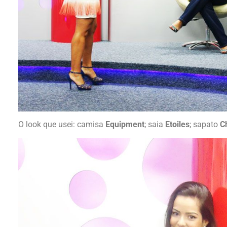
O look que usei: camisa
Equipment
; saia
Etoiles
; sapato
C