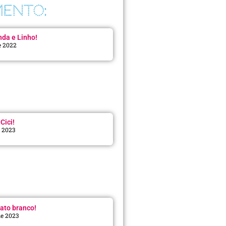
ENTO:
da e Linho!
e 2022
Cici!
e 2023
:
ato branco!
de 2023