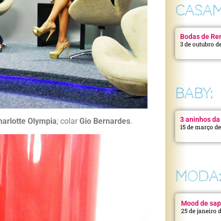
CASAM
Bodas de Ren
3 de outubro d
BABY:
3 aninhos da 
harlotte Olympia
; colar
Gio Bernardes
.
15 de março d
MODA
Mood de sap
25 de janeiro 