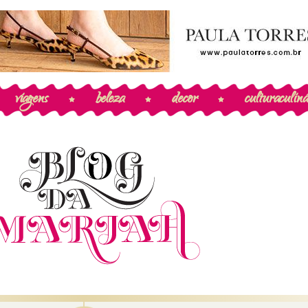
viagens
beleza
decor
cultura
culiná