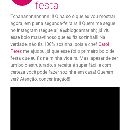
festa!
Tchanannnnnnnnn!!!! Olha só o que eu vou mostrar
agora, em plena segunda-feira rs!!! Quem me segue
no Instagram (segue aí, é @blogdamariah) já viu
esse bolo maravilhoso que eu fiz sozinha!!! Na
verdade, não fiz 100% sozinha, pois a chef
Carol
Perez
me ajudou, já que esse foi o primeiro bolo de
festa que eu fiz na minha vida rs. Mas, apesar de ser
um bolo estruturado, a receita é super fácil e com
certeza você pode fazer sozinha em casa! Querem
ver? Atenção, concentração!!!