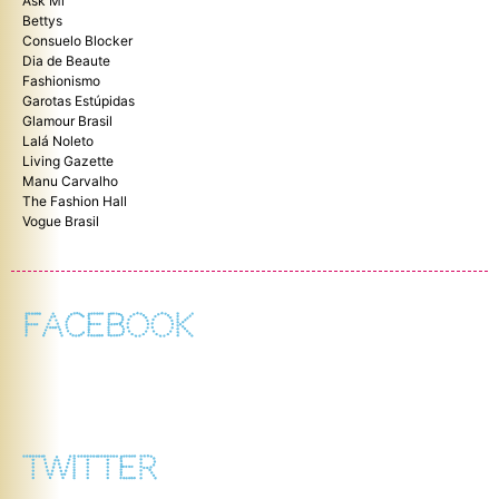
Ask Mi
Bettys
Consuelo Blocker
Dia de Beaute
Fashionismo
Garotas Estúpidas
Glamour Brasil
Lalá Noleto
Living Gazette
Manu Carvalho
The Fashion Hall
Vogue Brasil
FACEBOOK
TWITTER