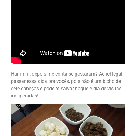
Hummm, depois me conta se gostaram? Achei legal
passar essa dica pra vocês, pois não é um bicho de
sete cabeças e pode te salvar naquele dia de visitas
inesperadas!