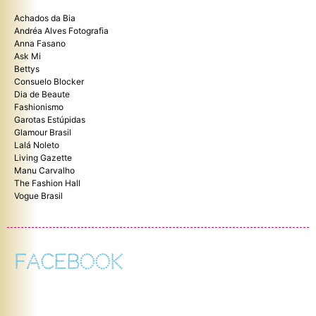
Achados da Bia
Andréa Alves Fotografia
Anna Fasano
Ask Mi
Bettys
Consuelo Blocker
Dia de Beaute
Fashionismo
Garotas Estúpidas
Glamour Brasil
Lalá Noleto
Living Gazette
Manu Carvalho
The Fashion Hall
Vogue Brasil
FACEBOOK