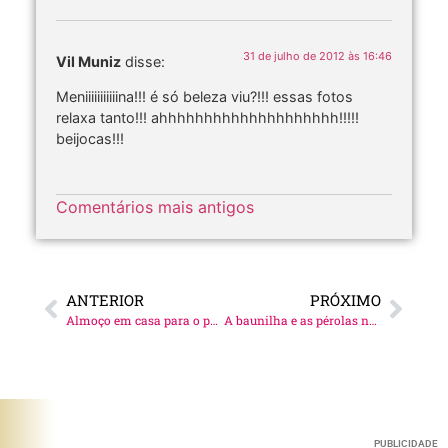
31 de julho de 2012 às 16:46
Vil Muniz
disse:
Meniiiiiiiiiiina!!! é só beleza viu?!!! essas fotos
relaxa tanto!!! ahhhhhhhhhhhhhhhhhhhh!!!!!
beijocas!!!
Comentários mais antigos
ANTERIOR
PRÓXIMO
Almoço em casa para o papai!
A baunilha e as pérolas negras!
PUBLICIDADE