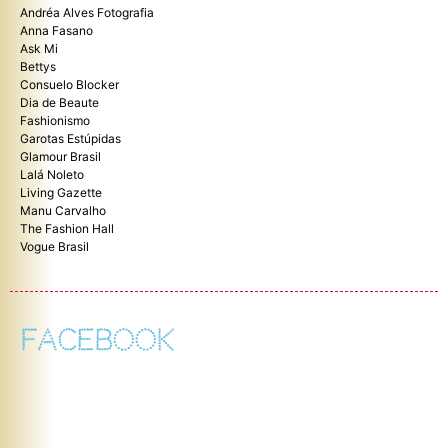
Andréa Alves Fotografia
Anna Fasano
Ask Mi
Bettys
Consuelo Blocker
Dia de Beaute
Fashionismo
Garotas Estúpidas
Glamour Brasil
Lalá Noleto
Living Gazette
Manu Carvalho
The Fashion Hall
Vogue Brasil
FACEBOOK