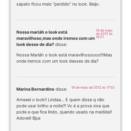
sapato ficou meio “perdido” no look. Beijo.
19 de maio
Nossa mariáh o look está
de 2012 às
18:21
maravilhoso,mas onde iremos com um
look desse de dia?
disse:
Nossa Mariáh o look está maravilhosoooo!!!Mas
onde iremos com um look desses de dia?
19 de maio de 2012 às 17:02
Marina Bernardino
disse:
Ameeei o look!! Lindaa… E quem disse q não
pode usar brilho a noite?! Vc é a prova viva que
pode e que fica lindo, quando usado na medida!!
Adoreii! Bjus