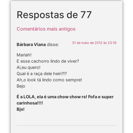
Respostas de 77
Comentários mais antigos
31 de maio de 2012 às 23:19
Bárbara Viana
disse:
Mariah!
E esse cachorro lindo de viver?
Ai,eu quero!
Qual é a raça dele hein?!?
Ah,o look tá lindo como sempre!
Bejo
É a LOLA, ela é uma chow chow rs! Fofa e super
carinhosa!!!!
Bjs!