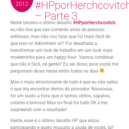
#HPporHerchcovitc
2012
– Parte 3
Neste terceiro e último desafio
#HPporHerchcovitch
,
eu não tive que sair correndo atrás de pessoas
estilosas, mas não vou falar que foi mais fácil do
que isso rs! Adivinhem só? Fui desafiada a
transformar um look de trabalho em um look mais
moderninho para um
happy hour
. Vamos combinar
que não é fácil, né gente? Eu sei disso, pois vocês me
perguntam dicas nesse estilo todos os dias
Mas o mais emocionante de tudo é que eu não sabia
o que iria encontrar dentro do provador. Noooossa,
foi um susto a hora que vi tantos cintos, sapatos,
colares e brincos! Mas no final foi tudo OK e me
surpreendi com o resultado!
Gente, esse é o último desafio HP que estou
participando e quero muuuito a ajuda de vocês, tá?