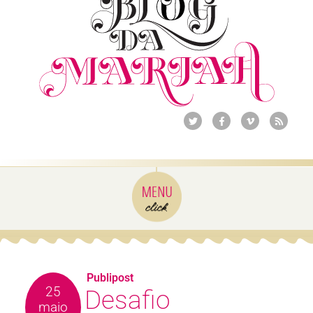
Publipost
25
Desafio
maio