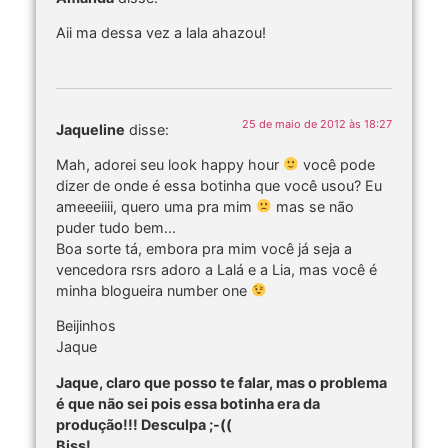
Aii ma dessa vez a lala ahazou!
25 de maio de 2012 às 18:27
Jaqueline
disse:
Mah, adorei seu look happy hour
você pode
dizer de onde é essa botinha que você usou? Eu
ameeeiiii, quero uma pra mim
mas se não
puder tudo bem…
Boa sorte tá, embora pra mim você já seja a
vencedora rsrs adoro a Lalá e a Lia, mas você é
minha blogueira number one
Beijinhos
Jaque
Jaque, claro que posso te falar, mas o problema
é que não sei pois essa botinha era da
produção!!! Desculpa ;-((
Bjss!