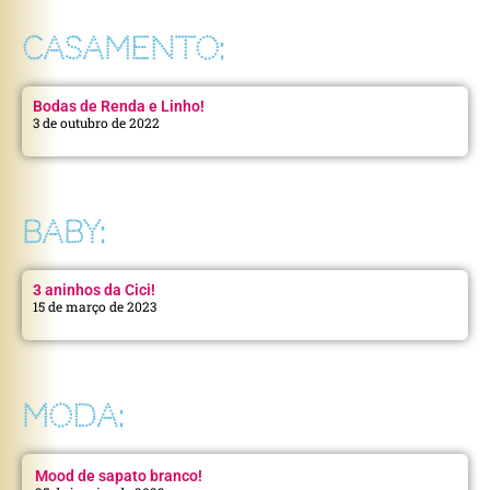
CASAMENTO:
Bodas de Renda e Linho!
3 de outubro de 2022
BABY:
3 aninhos da Cici!
15 de março de 2023
MODA:
Mood de sapato branco!