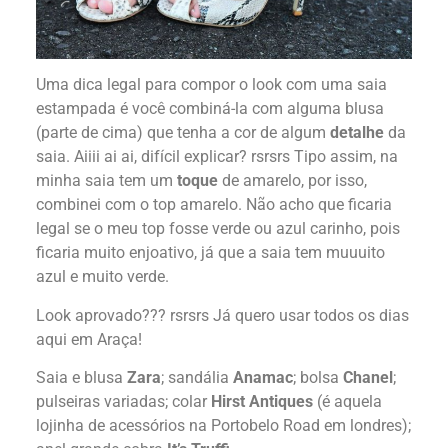
Uma dica legal para compor o look com uma saia
estampada é você combiná-la com alguma blusa
(parte de cima) que tenha a cor de algum
detalhe
da
saia. Aiiii ai ai, difícil explicar? rsrsrs Tipo assim, na
minha saia tem um
toque
de amarelo, por isso,
combinei com o top amarelo. Não acho que ficaria
legal se o meu top fosse verde ou azul carinho, pois
ficaria muito enjoativo, já que a saia tem muuuito
azul e muito verde.
Look aprovado??? rsrsrs Já quero usar todos os dias
aqui em Araça!
Saia e blusa
Zara
; sandália
Anamac
; bolsa
Chanel
;
pulseiras variadas; colar
Hirst Antiques
(é aquela
lojinha de acessórios na Portobelo Road em londres);