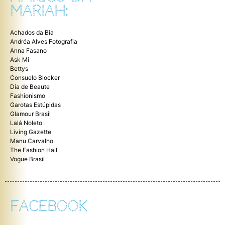
MARIAH:
Achados da Bia
Andréa Alves Fotografia
Anna Fasano
Ask Mi
Bettys
Consuelo Blocker
Dia de Beaute
Fashionismo
Garotas Estúpidas
Glamour Brasil
Lalá Noleto
Living Gazette
Manu Carvalho
The Fashion Hall
Vogue Brasil
FACEBOOK