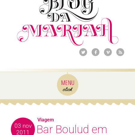
Viagem
03 nov
Bar Boulud em
2011