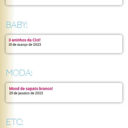
BABY:
3 aninhos da Cici!
15 de março de 2023
MODA:
Mood de sapato branco!
25 de janeiro de 2023
ETC: