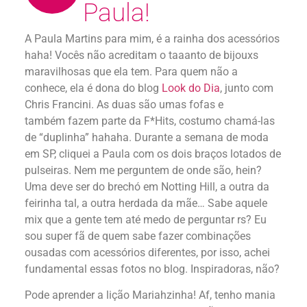
Paula!
A Paula Martins para mim, é a rainha dos acessórios
haha! Vocês não acreditam o taaanto de bijouxs
maravilhosas que ela tem. Para quem não a
conhece, ela é dona do blog
Look do Dia
, junto com
Chris Francini. As duas são umas fofas e
também fazem parte da F*Hits, costumo chamá-las
de “duplinha” hahaha. Durante a semana de moda
em SP, cliquei a Paula com os dois braços lotados de
pulseiras. Nem me perguntem de onde são, hein?
Uma deve ser do brechó em Notting Hill, a outra da
feirinha tal, a outra herdada da mãe… Sabe aquele
mix que a gente tem até medo de perguntar rs? Eu
sou super fã de quem sabe fazer combinações
ousadas com acessórios diferentes, por isso, achei
fundamental essas fotos no blog. Inspiradoras, não?
Pode aprender a lição Mariahzinha! Af, tenho mania