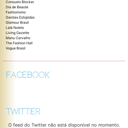
Consuelo Blocker
Dia de Beaute
Fashionismo
Garotas Estúpidas
Glamour Brasil
Lalá Noleto
Living Gazette
Manu Carvalho
The Fashion Hall
Vogue Brasil
FACEBOOK
TWITTER
O feed do Twitter não está disponível no momento.