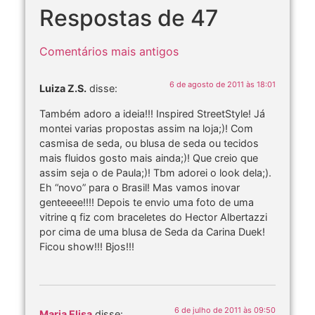
Respostas de 47
Comentários mais antigos
6 de agosto de 2011 às 18:01
Luiza Z.S.
disse:
Também adoro a ideia!!! Inspired StreetStyle! Já
montei varias propostas assim na loja;)! Com
casmisa de seda, ou blusa de seda ou tecidos
mais fluidos gosto mais ainda;)! Que creio que
assim seja o de Paula;)! Tbm adorei o look dela;).
Eh “novo” para o Brasil! Mas vamos inovar
genteeee!!!! Depois te envio uma foto de uma
vitrine q fiz com braceletes do Hector Albertazzi
por cima de uma blusa de Seda da Carina Duek!
Ficou show!!! Bjos!!!
6 de julho de 2011 às 09:50
Maria Elisa
disse: