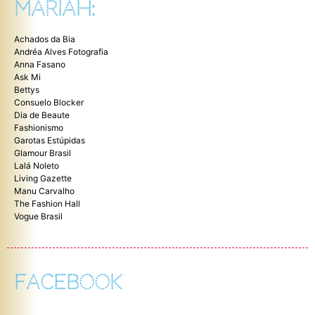
MARIAH:
Achados da Bia
Andréa Alves Fotografia
Anna Fasano
Ask Mi
Bettys
Consuelo Blocker
Dia de Beaute
Fashionismo
Garotas Estúpidas
Glamour Brasil
Lalá Noleto
Living Gazette
Manu Carvalho
The Fashion Hall
Vogue Brasil
FACEBOOK