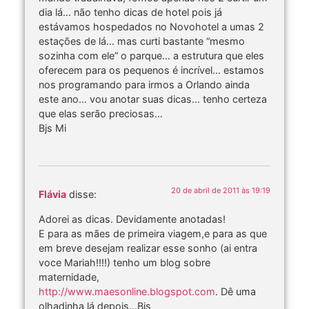
dia lá… não tenho dicas de hotel pois já
estávamos hospedados no Novohotel a umas 2
estações de lá… mas curti bastante “mesmo
sozinha com ele” o parque… a estrutura que eles
oferecem para os pequenos é incrível… estamos
nos programando para irmos a Orlando ainda
este ano… vou anotar suas dicas… tenho certeza
que elas serão preciosas…
Bjs Mi
20 de abril de 2011 às 19:19
Flávia
disse:
Adorei as dicas. Devidamente anotadas!
E para as mães de primeira viagem,e para as que
em breve desejam realizar esse sonho (ai entra
voce Mariah!!!!) tenho um blog sobre
maternidade,
http://www.maesonline.blogspot.com
. Dê uma
olhadinha lá depois…Bjs