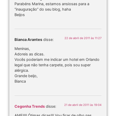
Parabéns Marina, estamos ansiosas para a
“inauguração” do seu blog, haha
Beijos
22 de abril de 2011 às 11:27
Bianca Arantes
disse:
Meninas,
Adoreis as dicas.
Vocês poderiam me indicar um hotel em Orlando
legal que não tenha carpete, pois sou super
alérgica.
Grande beijo,
Bianca
21 de abril de 2011 às 19:04
Cegonha Trends
disse:
AMEI!!! Ótimas dicas!!! Vou ficar de olho nas