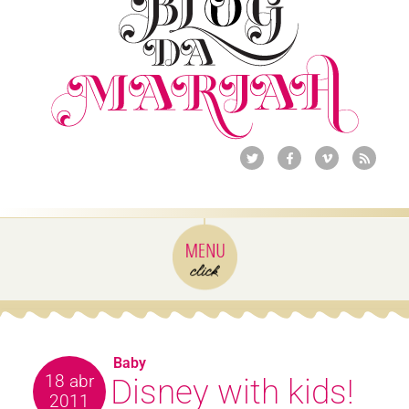
Baby
18 abr
Disney with kids!
2011