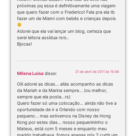
próximas pq essa é definitivamente uma viagem
que quero fazer com o Frederico! Fala pra ela tb
fazer um de Miami com bebês e crianças depois
Adorei que ela vai lançar um blog, certeza que
serei leitora assídua rsrs..
Bjocas!
21 de abril de 2011 às 15:48
Milena Luisa
disse:
Oiii adorei as dicas… aliás acompanho as dicas
da Mariah e da Marina sempre… (ou melhor,
sempre que ela posta…rs)
Quero fazer só uma colocação… ainda não tive a
oportunidade de ir a Orlando com nosso
pequeno… mas estivemos na Disney de Hong
Kong por estes dias… nosso pequenininho o
Mateus, está com 5 meses e enquanto meu
marido trabalhava, fomos apenas nós 2 curtir um