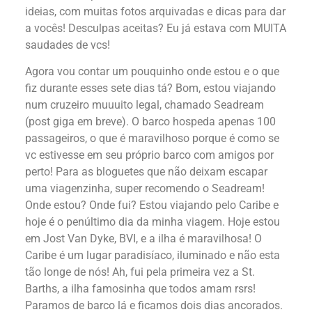
ideias, com muitas fotos arquivadas e dicas para dar
a vocês! Desculpas aceitas? Eu já estava com MUITA
saudades de vcs!
Agora vou contar um pouquinho onde estou e o que
fiz durante esses sete dias tá? Bom, estou viajando
num cruzeiro muuuito legal, chamado Seadream
(post giga em breve). O barco hospeda apenas 100
passageiros, o que é maravilhoso porque é como se
vc estivesse em seu próprio barco com amigos por
perto! Para as bloguetes que não deixam escapar
uma viagenzinha, super recomendo o Seadream!
Onde estou? Onde fui? Estou viajando pelo Caribe e
hoje é o penúltimo dia da minha viagem. Hoje estou
em Jost Van Dyke, BVI, e a ilha é maravilhosa! O
Caribe é um lugar paradisíaco, iluminado e não esta
tão longe de nós! Ah, fui pela primeira vez a St.
Barths, a ilha famosinha que todos amam rsrs!
Paramos de barco lá e ficamos dois dias ancorados.