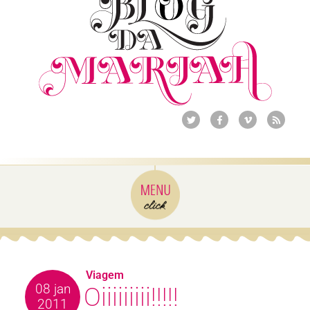
Viagem
08 jan
Oiiiiiiiii!!!!!
2011