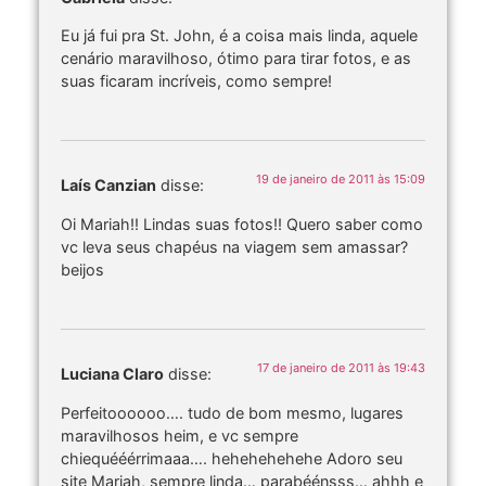
Eu já fui pra St. John, é a coisa mais linda, aquele
cenário maravilhoso, ótimo para tirar fotos, e as
suas ficaram incríveis, como sempre!
19 de janeiro de 2011 às 15:09
Laís Canzian
disse:
Oi Mariah!! Lindas suas fotos!! Quero saber como
vc leva seus chapéus na viagem sem amassar?
beijos
17 de janeiro de 2011 às 19:43
Luciana Claro
disse:
Perfeitoooooo…. tudo de bom mesmo, lugares
maravilhosos heim, e vc sempre
chiequééérrimaaa…. hehehehehehe Adoro seu
site Mariah, sempre linda… parabéénsss… ahhh e