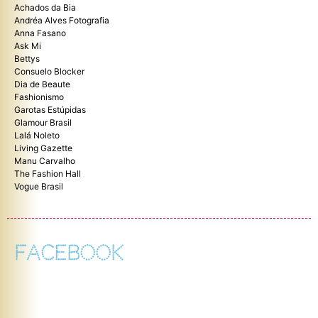
Achados da Bia
Andréa Alves Fotografia
Anna Fasano
Ask Mi
Bettys
Consuelo Blocker
Dia de Beaute
Fashionismo
Garotas Estúpidas
Glamour Brasil
Lalá Noleto
Living Gazette
Manu Carvalho
The Fashion Hall
Vogue Brasil
FACEBOOK