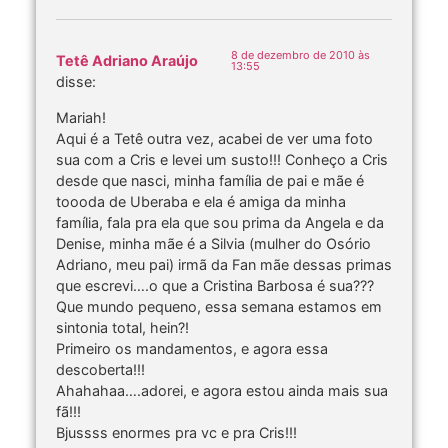
8 de dezembro de 2010 às
Tetê Adriano Araújo
13:55
disse:
Mariah!
Aqui é a Tetê outra vez, acabei de ver uma foto
sua com a Cris e levei um susto!!! Conheço a Cris
desde que nasci, minha família de pai e mãe é
toooda de Uberaba e ela é amiga da minha
família, fala pra ela que sou prima da Angela e da
Denise, minha mãe é a Silvia (mulher do Osório
Adriano, meu pai) irmã da Fan mãe dessas primas
que escrevi….o que a Cristina Barbosa é sua???
Que mundo pequeno, essa semana estamos em
sintonia total, hein?!
Primeiro os mandamentos, e agora essa
descoberta!!!
Ahahahaa….adorei, e agora estou ainda mais sua
fã!!!
Bjussss enormes pra vc e pra Cris!!!