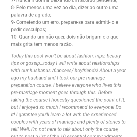
7- Nunca ir dormir deixando um acordo pendente;
8- Pelo menos uma vez ao dia, dizer ao outro uma
palavra de agrado;
9- Cometendo um erro, prepare-se para admiti-lo e
pedir desculpas;
10- Quando um não quer, dois não brigam e o que
mais grita tem menos razão.
Today this post won’t be about fashion, trips, beauty
tips or gossip…today I will write about relationships
with our husbands /fiancees/ boyfriends! About a year
ago my husband and I took our pre-marriage
preparation course. I believe everyone who lives this
pre-marriage moment goes through this. Before
taking the course I honestly questioned the point of it,
but I enjoyed so much I recommend to everyone! Do
it! I garantee you’ll learn a lot with the experienced
couples with years of marriage and plenty of stories to
tell! Well, I’m not here to talk about only the course,
but to post a list of the 10 essential commandments