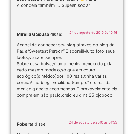
A cor dela também ;D Supeer ‘social’
24 de agosto de 2010 às 10:16
Mirella G Sousa
disse:
Acabei de conhecer seu blog,atraves do blog da
Paula”Sweetest Person”.E adorei!Muito fofo seus
looks,visitarei sempre.
Sobre essa bolsa,vi uma menina vendendo pela
nedo mesmo modelo,só que em couro
ecológico(sintético)por 100 reais,tinha várias
cores.Vi no blog “Equilibrio Sempre” o email da
menian q aceita encomendas.E provavelmente ela
compra em são paulo,creio eu q na 25.bjooooo
24 de agosto de 2010 às 01:55
Roberta
disse: