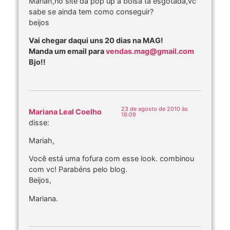
Mariah,no site da pop up a bolsa ta esgotada,vc
sabe se ainda tem como conseguir?
beijos
Vai chegar daqui uns 20 dias na MAG!
Manda um email para
vendas.mag@gmail.com
Bjo!!
23 de agosto de 2010 às
Mariana Leal Coelho
16:09
disse:
Mariah,
Você está uma fofura com esse look. combinou
com vc! Parabéns pelo blog.
Beijos,
Mariana.