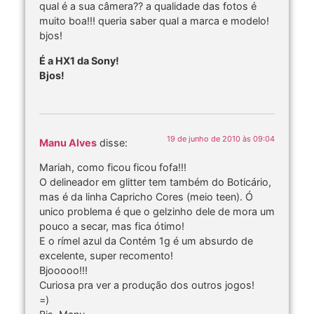
qual é a sua câmera?? a qualidade das fotos é
muito boa!!! queria saber qual a marca e modelo!
bjos!
É a HX1 da Sony!
Bjos!
19 de junho de 2010 às 09:04
Manu Alves
disse:
Mariah, como ficou ficou fofa!!!
O delineador em glitter tem também do Boticário,
mas é da linha Capricho Cores (meio teen). Ó
unico problema é que o gelzinho dele de mora um
pouco a secar, mas fica ótimo!
E o rímel azul da Contém 1g é um absurdo de
excelente, super recomento!
Bjooooo!!!
Curiosa pra ver a produção dos outros jogos!
=)