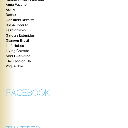
Anna Fasano
Ask Mi
Bettys
Consuelo Blocker
Dia de Beaute
Fashionismo
Garotas Estúpidas
Glamour Brasil
Lalá Noleto
Living Gazette
Manu Carvalho
The Fashion Hall
Vogue Brasil
FACEBOOK