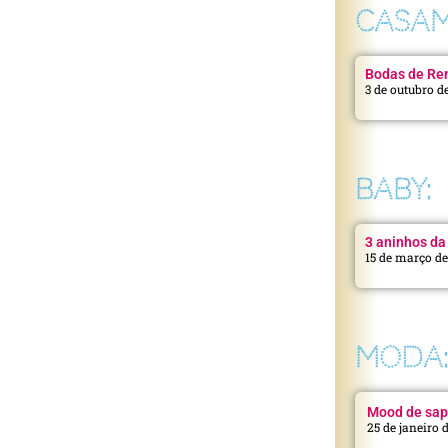
CASAM
Bodas de Ren
3 de outubro d
BABY:
3 aninhos da 
15 de março d
MODA
Mood de sap
25 de janeiro 