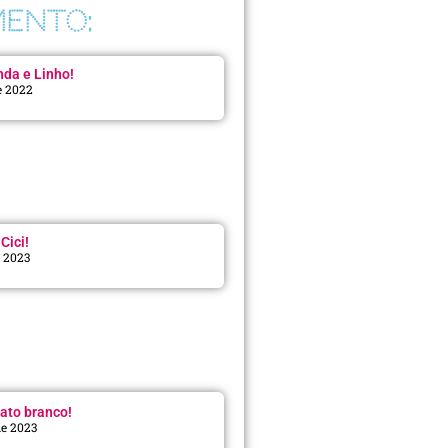
ENTO:
da e Linho!
e 2022
Cici!
e 2023
:
ato branco!
de 2023