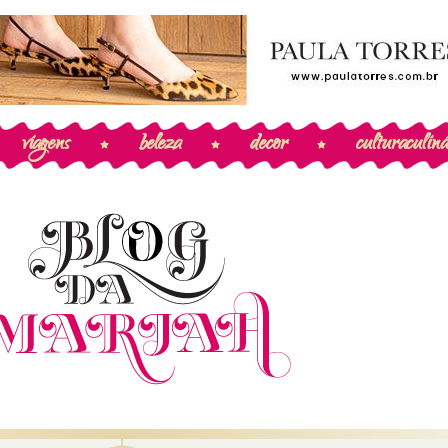
viagens
beleza
decor
cultura
culiná