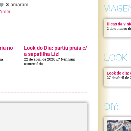
3
amaram
VIAGE
Amei
Dicas de viní
2 de outubro d
ria no
Look do Dia: partiu praia c/
a sapatilha Liz!
LOOK 
um
22 de abril de 2026
Nenhum
comentário
Look do dia: a
27 de abril de
DIY: