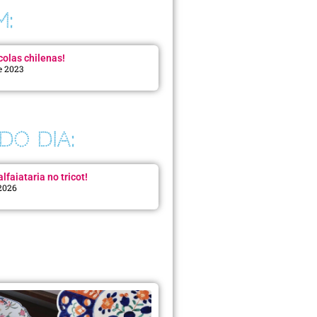
M:
colas chilenas!
e 2023
DO DIA:
lfaiataria no tricot!
 2026