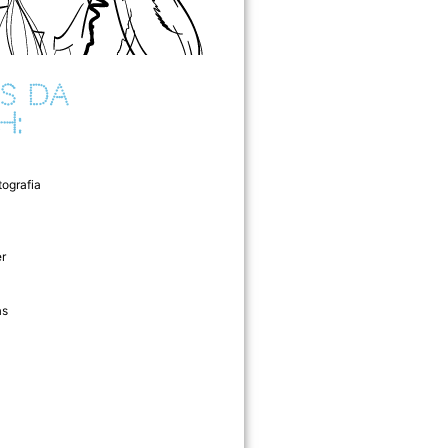
S DA
H:
tografia
r
as
l