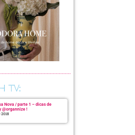
H TV:
 Nova / parte 1 – dicas de
y @organnize !
e 2018