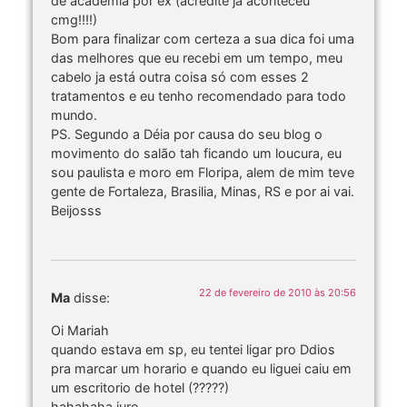
de academia por ex (acredite já aconteceu
cmg!!!!)
Bom para finalizar com certeza a sua dica foi uma
das melhores que eu recebi em um tempo, meu
cabelo ja está outra coisa só com esses 2
tratamentos e eu tenho recomendado para todo
mundo.
PS. Segundo a Déia por causa do seu blog o
movimento do salão tah ficando um loucura, eu
sou paulista e moro em Floripa, alem de mim teve
gente de Fortaleza, Brasilia, Minas, RS e por ai vai.
Beijosss
22 de fevereiro de 2010 às 20:56
Ma
disse:
Oi Mariah
quando estava em sp, eu tentei ligar pro Ddios
pra marcar um horario e quando eu liguei caiu em
um escritorio de hotel (?????)
hahahaha juro