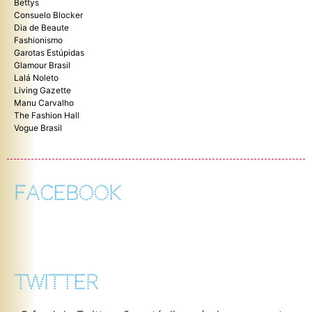
Bettys
Consuelo Blocker
Dia de Beaute
Fashionismo
Garotas Estúpidas
Glamour Brasil
Lalá Noleto
Living Gazette
Manu Carvalho
The Fashion Hall
Vogue Brasil
FACEBOOK
TWITTER